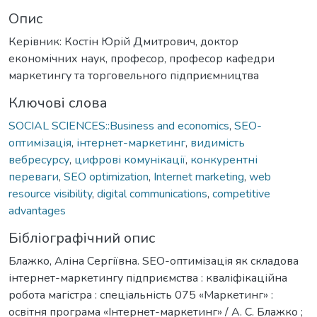
Опис
Керівник: Костін Юрій Дмитрович, доктор
економічних наук, професор, професор кафедри
маркетингу та торговельного підприємництва
Ключові слова
SOCIAL SCIENCES::Business and economics
,
SEO-
оптимізація
,
інтернет-маркетинг
,
видимість
вебресурсу
,
цифрові комунікації
,
конкурентні
переваги
,
SEO optimization
,
Internet marketing
,
web
resource visibility
,
digital communications
,
competitive
advantages
Бібліографічний опис
Блажко, Аліна Сергіївна. SEO-оптимізація як складова
інтернет-маркетингу підприємства : кваліфікаційна
робота магістра : спеціальність 075 «Маркетинг» :
освітня програма «Інтернет-маркетинг» / А. С. Блажко ;