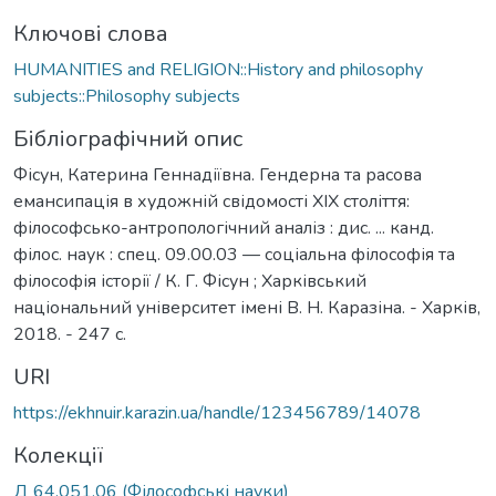
Ключові слова
HUMANITIES and RELIGION::History and philosophy
subjects::Philosophy subjects
Бібліографічний опис
Фісун, Катерина Геннадіївна. Гендерна та расова
емансипація в художній свідомості XIX століття:
філософсько-антропологічний аналіз : дис. ... канд.
філос. наук : спец. 09.00.03 — соціальна філософія та
філософія історії / К. Г. Фісун ; Харківський
національний університет імені В. Н. Каразіна. - Харків,
2018. - 247 с.
URI
https://ekhnuir.karazin.ua/handle/123456789/14078
Колекції
Д 64.051.06 (Філософські науки)