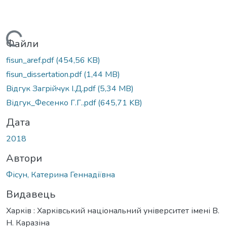
Вантажиться...
Файли
fisun_aref.pdf
(454,56 KB)
fisun_dissertation.pdf
(1,44 MB)
Вiдгук Загрiйчук I.Д.pdf
(5,34 MB)
Відгук_Фесенко Г.Г..pdf
(645,71 KB)
Дата
2018
Автори
Фісун, Катерина Геннадіївна
Видавець
Харків : Харківський національний університет імені В.
Н. Каразіна