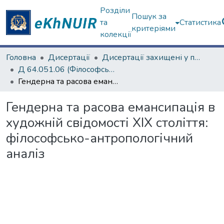
Розділи
Пошук за
та
Статистика
критеріями
колекції
Головна
Дисертації
Дисертації захищені у постійних радах
Д 64.051.06 (Філософські науки)
Гендерна та расова емансипація в художній свідомості XIX століття: філософсько-антропологічний аналіз
Гендерна та расова емансипація в
художній свідомості XIX століття:
філософсько-антропологічний
аналіз