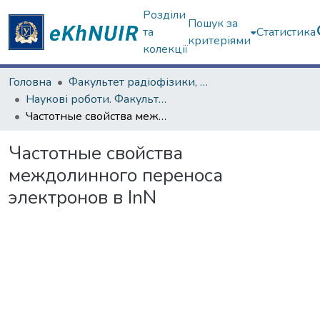
Розділи
Пошук за
та
Статистика
критеріями
колекції
Головна
Факультет радіофізики, біомедичної електроніки та комп’ютерних систем
Наукові роботи. Факультет радіофізики, біомедичної електроніки та комп’ютерних систем
Частотные свойства междолинного переноса электронов в InN
Частотные свойства
междолинного переноса
электронов в InN