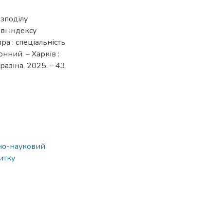
зподілу
ві індексу
ра : спеціальність
онний. – Харків :
разіна, 2025. – 43
ьно-науковий
витку