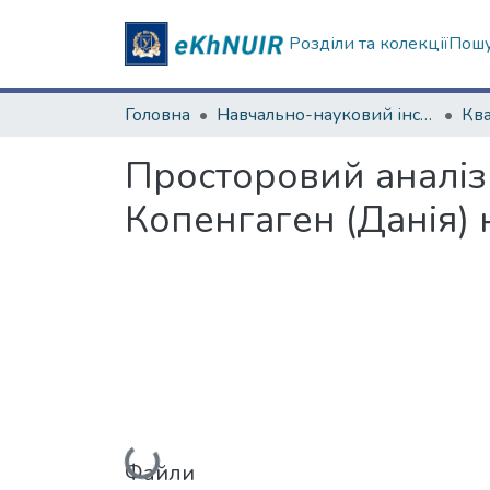
Розділи та колекції
Пошу
Головна
Навчально-науковий інститут екології, зеленої енергетики та сталого розвитку
Просторовий аналіз 
Копенгаген (Данія) 
Вантажиться...
Файли