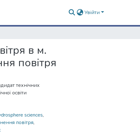
Увійти
ітря в м.
ння повітря
ндидат технічних
чної освіти
drosphere sciences
,
днення повітря
,
x