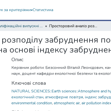
к за критеріями
Статистика
Кваліфікаційні випускні роботи бакалаврів. Навчально-науковий інститут екології, зеленої енергетики та сталого розвитку
Просторовий аналіз розподілу забруднення повітря в м. Копенгаген (Данія) на основі індексу забруднення повітря
розподілу забруднення пов
на основі індексу забрудне
Опис
Керівник роботи: Безсонний Віталій Леонідович, ка
наук, доцент кафедри екологічної безпеки та екологі
Ключові слова
NATURAL SCIENCES::Earth sciences::Atmosphere and hy
екологічний стан
,
атмосферне повітря
,
індекс забру
environmental condition
,
atmospheric air
,
air pollution inde