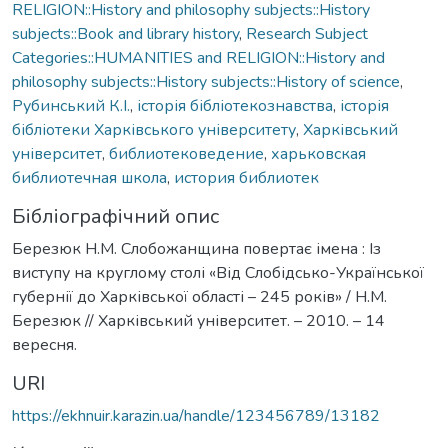
RELIGION::History and philosophy subjects::History
subjects::Book and library history
,
Research Subject
Categories::HUMANITIES and RELIGION::History and
philosophy subjects::History subjects::History of science
,
Рубинський К.І.
,
історія бібліотекознавства
,
історія
бібліотеки Харківського університету
,
Харківський
університет
,
библиотековедение
,
харьковская
библиотечная школа
,
история библиотек
Бібліографічний опис
Березюк Н.М. Слобожанщина повертає імена : Із
виступу на круглому столі «Від Слобідсько-Української
губернії до Харківської області – 245 років» / Н.М.
Березюк // Харківський університет. – 2010. – 14
вересня.
URI
https://ekhnuir.karazin.ua/handle/123456789/13182