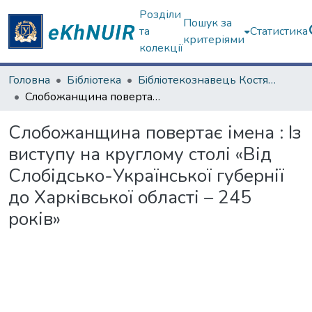
Розділи
Пошук за
та
Статистика
критеріями
колекції
Головна
Бібліотека
Бiблiотекознавець Костянтин Iванович Рубинський (до 150-річчя від дня народження)
Слобожанщина повертає імена : Із виступу на круглому столі «Від Слобідсько-Української губернії до Харківської області – 245 років»
Слобожанщина повертає імена : Із
виступу на круглому столі «Від
Слобідсько-Української губернії
до Харківської області – 245
років»