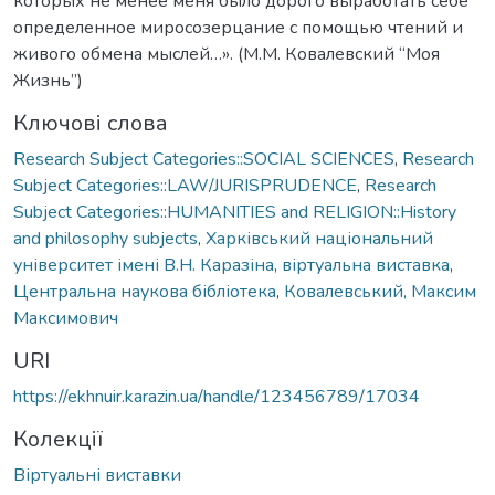
которых не менее меня было дорого выработать себе
определенное миросозерцание с помощью чтений и
живого обмена мыслей…». (М.М. Ковалевский “Моя
Жизнь”)
Ключові слова
Research Subject Categories::SOCIAL SCIENCES
,
Research
Subject Categories::LAW/JURISPRUDENCE
,
Research
Subject Categories::HUMANITIES and RELIGION::History
and philosophy subjects
,
Харківський національний
університет імені В.Н. Каразіна
,
віртуальна виставка
,
Центральна наукова бібліотека
,
Ковалевський, Максим
Максимович
URI
https://ekhnuir.karazin.ua/handle/123456789/17034
Колекції
Віртуальні виставки