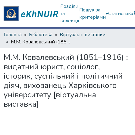
Розділи
Пошук за
та
Статистика
критеріями
колекції
Головна
Бібліотека
Віртуальні виставки
М.М. Ковалевський (1851–1916) : видатний юрист, соціолог, історик, суспільний і політичний діяч, вихованець Харківського університету [віртуальна виставка]
М.М. Ковалевський (1851–1916) :
видатний юрист, соціолог,
історик, суспільний і політичний
діяч, вихованець Харківського
університету [віртуальна
виставка]