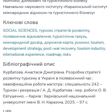
політики, дипломатії та туристичного бізнесу
Навчально-наукового інституту «Каразінський інститут
міжнародних відносин та туристичного бізнесу»
Ключові слова
SOCIAL SCIENCES
,
туризм
,
стратегія розвитку
,
післявоєнне відновлення
,
туристична галузь
,
міжнародний досвід
,
дорожня карта
,
ризики
,
tourism
,
development strategy
,
post-war recovery
,
tourism industry
,
international experience
,
roadmap
,
risks
Бібліографічний опис
Курбатова, Анастасія Дмитрівна. Розробка стратегії
розвитку туризму в Україні в післявоєнний час :
кваліфікаційна робота магістра : спеціальність 242 –
Туризм і рекреація / А. Д. Курбатова ; кер. роботи О. В.
Євтушенко. – Харків : Харківський національний
університет імені В. Н. Каразіна, 2025. – 97 с.
URI