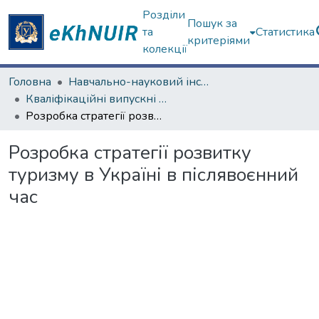
Розділи
Пошук за
та
Статистика
критеріями
колекції
Головна
Навчально-науковий інститут "Каразінський інститут міжнародних відносин та туристичного бізнесу"
Кваліфікаційні випускні роботи магістрів. Навчально-науковий інститут "Каразінський інститут міжнародних відносин та туристичного бізнесу"
Розробка стратегії розвитку туризму в Україні в післявоєнний час
Розробка стратегії розвитку
туризму в Україні в післявоєнний
час