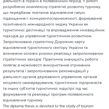
діяльності в Україні в післявоєнний період. У роботі
розроблено комплексну стратегію розвитку туризму,
що передбачає поетапне відновлення галузі,
підвищення її конкурентоспроможності, формування
позитивного міжнародного іміджу України як
туристичної дестинації та впровадження інноваційних
підходів до управління туристичним розвитком.
Запропоновано стратегічну Дорожню карту
відновлення туристичного сектору України та
визначено основні ризики реалізації запропонованих
стратегічних заходів. Практична значущість роботи
полягає в можливості використання отриманих
результатів і запропонованих рекомендацій у
діяльності органів державного управління, органів
місцевого самоврядування, туристичних підприємств
та інших суб’єктів туристичної індустрії під час
формування та реалізації програм післявоєнного
відновлення туризму.
The diploma thesis is devoted to the study of tourism