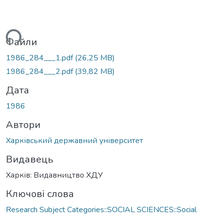
ться...
Файли
1986_284___1.pdf
(26,25 MB)
1986_284___2.pdf
(39,82 MB)
Дата
1986
Автори
Харківський державний університет
Видавець
Харків: Видавництво ХДУ
Ключові слова
Research Subject Categories::SOCIAL SCIENCES::Social