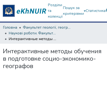
Розділи
Пошук за
та
Статистика
критеріями
колекції
Головна
Факультет геології, географіії, рекреації і туризму
Наукові роботи. Факультет геології, географіії, рекреації і туризму
Интерактивные методы обучения в подготовке социо-экономико-географов
Интерактивные методы обучения
в подготовке социо-экономико-
географов