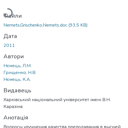
Вантажиться...
Файли
Nemets,Grischenko,Nemets.doc
(93,5 KB)
Дата
2011
Автори
Нємець, Л.М.
Грищенко, Н.В.
Нємець, К.А.
Видавець
Харківський національний університет імені В.Н.
Каразіна
Анотація
Вопросы улучшения качества преподавания в высшей