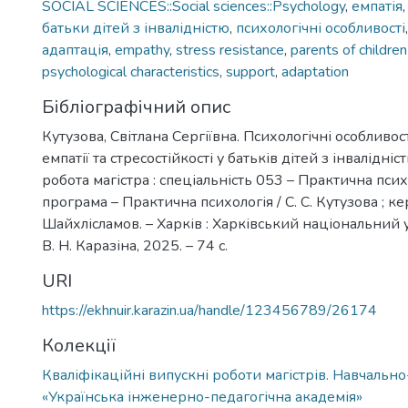
SOCIAL SCIENCES::Social sciences::Psychology
,
емпатія
батьки дітей з інвалідністю
,
психологічні особливості
адаптація
,
empathy
,
stress resistance
,
parents of children
psychological characteristics
,
support
,
adaptation
Бібліографічний опис
Кутузова, Світлана Сергіївна. Психологічні особливос
емпатії та стресостійкості у батьків дітей з інвалідніс
робота магістра : спеціальність 053 – Практична психо
програма – Практична психологія / С. С. Кутузова ; кер
Шайхлісламов. – Харків : Харківський національний 
В. Н. Каразіна, 2025. – 74 с.
URI
https://ekhnuir.karazin.ua/handle/123456789/26174
Колекції
Кваліфікаційні випускні роботи магістрів. Навчальн
«Українська інженерно-педагогічна академія»