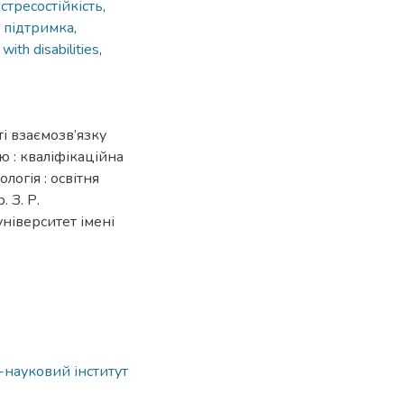
,
стресостійкість
,
,
підтримка
,
 with disabilities
,
ті взаємозв’язку
тю : кваліфікаційна
логія : освітня
. З. Р.
університет імені
о-науковий інститут