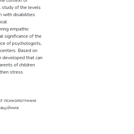
the context of
l study of the levels
 with disabilities
ical
ering empathic
al significance of the
ice of psychologists,
t centers. Based on
n developed that can
rents of children
gthen stress
т психологічних
ваційних