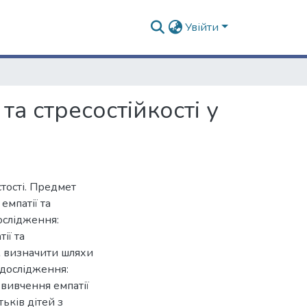
Увійти
та стресостійкості у
стості. Предмет
емпатії та
дослідження:
ії та
ож визначити шляхи
 дослідження:
 вивчення емпатії
тьків дітей з