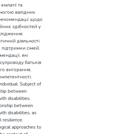
емпатії та
помогою валідних
рекомендації щодо
ійних здібностей у
слідження:
тичній діяльності
в підтримки сімей.
ендації, які
 супроводу батьків
го вигорання,
омпетентності.
ndividual. Subject of
onship between
h disabilities.
tionship between
h disabilities, as
 resilience.
ogical approaches to