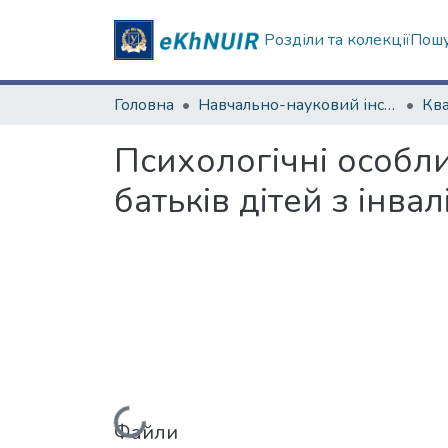
Розділи та колекції
Пошу
Головна
Навчально-науковий інститут «Українська інженерно-педагогічна академія»
Психологічні особлив
батьків дітей з інва
Вантажиться...
Файли