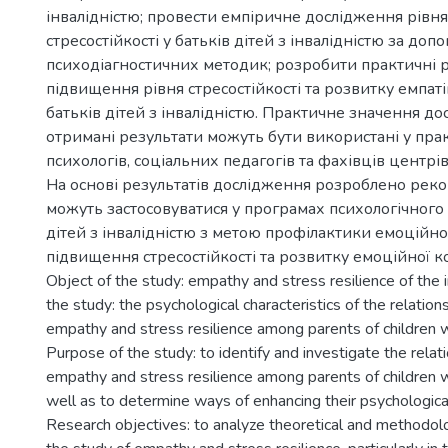
інвалідністю; провести емпіричне дослідження рівня 
стресостійкості у батьків дітей з інвалідністю за до
психодіагностичних методик; розробити практичні 
підвищення рівня стресостійкості та розвитку емпат
батьків дітей з інвалідністю. Практичне значення до
отримані результати можуть бути використані у прак
психологів, соціальних педагогів та фахівців центрі
На основі результатів дослідження розроблено реком
можуть застосовуватися у програмах психологічного
дітей з інвалідністю з метою профілактики емоційно
підвищення стресостійкості та розвитку емоційної к
Object of the study: empathy and stress resilience of the i
the study: the psychological characteristics of the relati
empathy and stress resilience among parents of children wit
Purpose of the study: to identify and investigate the rela
empathy and stress resilience among parents of children wit
well as to determine ways of enhancing their psychological
Research objectives: to analyze theoretical and methodol