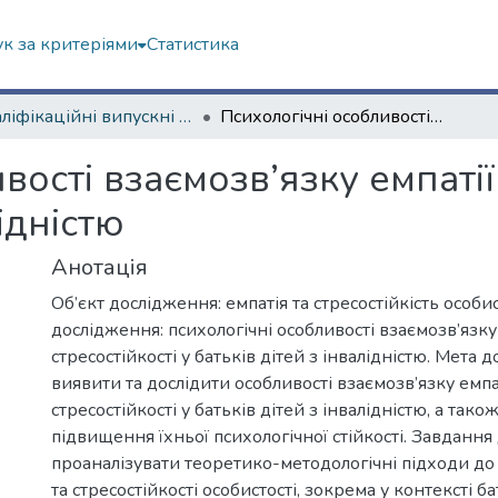
к за критеріями
Статистика
Кваліфікаційні випускні роботи магістрів. Навчально-науковий інститут «Українська інженерно-педагогічна академія»
Психологічні особливості взаємозв’язку емпатії та стресостійкості у батьків дітей з інвалідністю
ості взаємозв’язку емпатії 
лідністю
Анотація
Об’єкт дослідження: емпатія та стресостійкість особи
дослідження: психологічні особливості взаємозв’язку 
стресостійкості у батьків дітей з інвалідністю. Мета 
виявити та дослідити особливості взаємозв’язку емпат
стресостійкості у батьків дітей з інвалідністю, а так
підвищення їхньої психологічної стійкості. Завдання
проаналізувати теоретико-методологічні підходи до
та стресостійкості особистості, зокрема у контексті ба