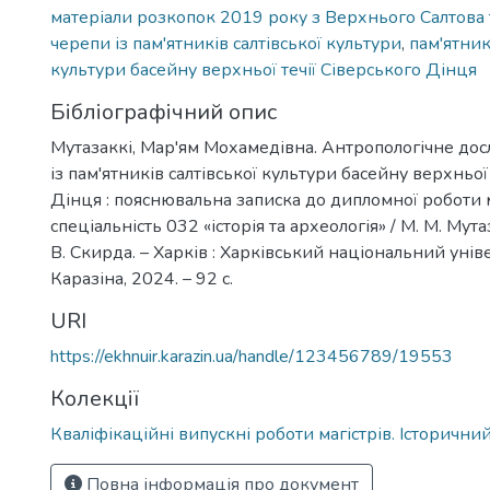
матеріали розкопок 2019 року з Верхнього Салтова 
черепи із пам'ятників салтівської культури
,
пам'ятник
культури басейну верхньої течії Сіверського Дінця
Бібліографічний опис
Мутазаккі, Мар'ям Мохамедівна. Антропологічне дос
із пам'ятників салтівської культури басейну верхньої
Дінця : пояснювальна записка до дипломної роботи м
спеціальність 032 «історія та археологія» / М. М. Мутаз
В. Скирда. – Харків : Харківський національний уніве
Каразіна, 2024. – 92 с.
URI
https://ekhnuir.karazin.ua/handle/123456789/19553
Колекції
Кваліфікаційні випускні роботи магістрів. Історични
Повна інформація про документ