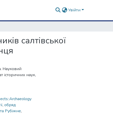
Увійти
иків салтівської
інця
а. Науковий
т історичних наук,
ects::Archaeology
ії
,
обряд
 та Рубіжне
,