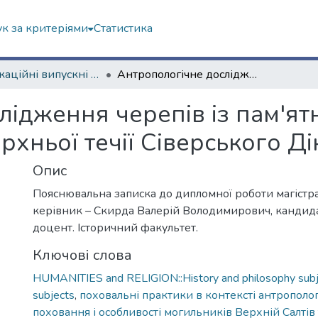
к за критеріями
Статистика
Кваліфікаційні випускні роботи магістрів. Історичний факультет
Антропологічне дослідження черепів із пам'ятників салтівської культури басейну верхньої течії Сіверського Дінця
ідження черепів із пам'ятн
рхньої течії Сіверського Д
Опис
Пояснювальна записка до дипломної роботи магістр
керівник – Скирда Валерій Володимирович, кандида
доцент. Історичний факультет.
Ключові слова
HUMANITIES and RELIGION::History and philosophy subj
subjects
,
поховальні практики в контексті антрополог
поховання і особливості могильників Верхній Салтів