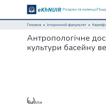
Розділи та колекції
Пошу
Головна
Історичний факультет
Антропологічне досл
культури басейну ве
Вантажиться...
Файли