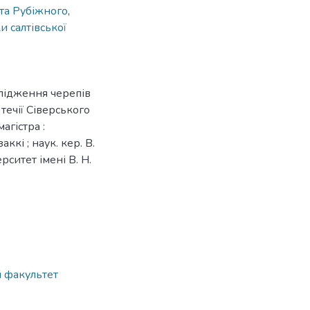
та Рубіжного
,
и салтівської
лідження черепів
 течії Сіверського
агістра :
аккі ; наук. кер. В.
рситет імені В. Н.
й факультет