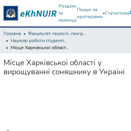
Розділи
Пошук за
та
Статистика
критеріями
колекції
Головна
Факультет геології, географіії, рекреації і туризму
Наукові роботи студентів та аспірантів. Факультет геології, географіії, рекреації і туризму
Місце Харківської області у вирощуванні соняшнику в Україні
Місце Харківської області у
вирощуванні соняшнику в Україні