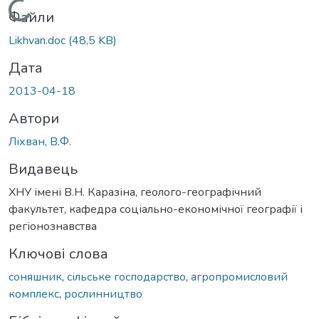
Вантажиться...
Файли
Likhvan.doc
(48,5 KB)
Дата
2013-04-18
Автори
Ліхван, В.Ф.
Видавець
ХНУ імені В.Н. Каразіна, геолого-географічний
факультет, кафедра соціально-економічної географії і
регіонознавства
Ключові слова
соняшник
,
сільське господарство
,
агропромисловий
комплекс
,
рослинництво