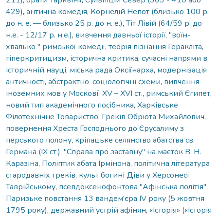
429)
,
антична комедія
,
Корнелій Непот (близько 100 р.
до н. е. — близько 25 р. до н. е.)
,
Тіт Лівій (64/59 р. до
н.е. - 12/17 р. н.е.)
,
вивчення давньої історії
,
"воїн-
хвалько " римської комедії
,
теорія пізнання Геракліта
,
гіперкритицизм
,
історична критика
,
сучасні напрями в
історичній науці
,
міська рада Оксіїнарха
,
модернізація
античності
,
абстрактно-соціологічні схеми
,
вивчення
іноземних мов у Московії ХV – ХVI ст.
,
римський Єгипет
,
новий тип академічного посібника
,
Харківське
Філотехнічне Товариство
,
Греків Обрюта Михайлович
,
повернення Хреста Господнього до Єрусалиму з
перського полону
,
кріпацьке селянство абатства св.
Германа (IX ст.)
,
"Справа про заставну" на маєток В. Н.
Каразіна
,
Поліптик абата Ірмінона
,
політична література
стародавніх греків
,
культ богині Діви у Херсонесі
Таврійському
,
псевдоксенофонтова "Афінська політія"
,
Паризьке повстання 13 вандем'єра IV року (5 жовтня
1795 року)
,
державний устрій афінян
,
«Історія» («Історія