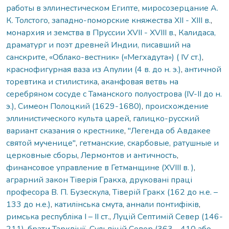
работы в эллинестическом Египте
,
миросозерцание А.
К. Толстого
,
западно-поморские княжества XII - XIII в.
,
монархия и земства в Пруссии XVII - XVIII в.
,
Калидаса,
драматург и поэт древней Индии, писавший на
санскрите
,
«Облако-вестник» («Мегхадута») ( IV ст.)
,
краснофигурная ваза из Апулии (4 в. до н. э.)
,
античной
торевтика и стилистика
,
аканфовая ветвь на
серебряном сосуде с Таманского полуострова (IV-II до н.
э.)
,
Симеон Полоцкий (1629-1680)
,
происхождение
эллинистического культа царей
,
галицко-русский
вариант сказания о крестнике
,
"Легенда об Авдакее
святой мученице"
,
гетманские, скарбовые, ратушные и
церковные сборы
,
Лермонтов и античность
,
финансовое управление в Гетманщине (XVIII в. )
,
аграрний закон Тіверія Гракха
,
друковані праці
професора В. П. Бузескула
,
Тіверій Гракх (162 до н.е. –
133 до н.е.)
,
катилінська смута
,
аннали понтифіків
,
римська республіка I – II ст.
,
Луцій Септимій Север (146-
211)
,
брати Тарквінії
,
Сульпіцій Север (363 - 410 або