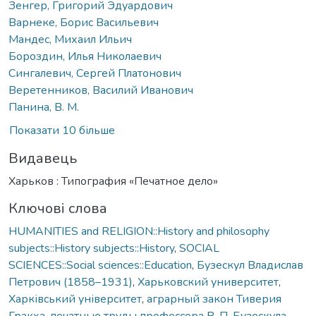
Зенгер, Григорий Эдуардович
Варнеке, Борис Васильевич
Мандес, Михаил Ильич
Бороздин, Илья Николаевич
Сингалевич, Сергей Платонович
Веретенников, Василий Иванович
Панина, В. М.
Показати 10 більше
Видавець
Харьков : Типография «Печатное дело»
Ключові слова
HUMANITIES and RELIGION::History and philosophy
subjects::History subjects::History
,
SOCIAL
SCIENCES::Social sciences::Education
,
Бузескул Владислав
Петрович (1858–1931)
,
Харьковский университет
,
Харківський університет
,
аграрный закон Тиверия
Гракха
,
печатные труды профессора В. П. Бузескула
,