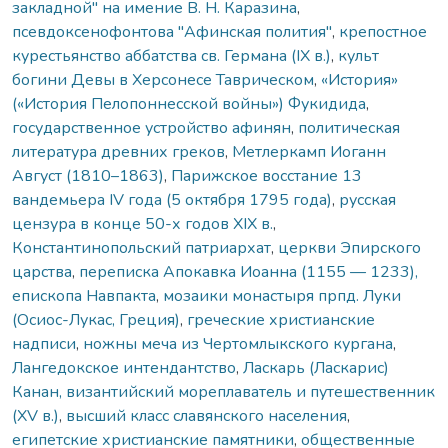
закладной" на имение В. Н. Каразина
,
псевдоксенофонтова "Афинская полития"
,
крепостное
курестьянство аббатства св. Германа (IX в.)
,
культ
богини Девы в Херсонесе Таврическом
,
«История»
(«История Пелопоннесской войны») Фукидида
,
государственное устройство афинян
,
политическая
литература древних греков
,
Метлеркамп Иоганн
Август (1810–1863)
,
Парижское восстание 13
вандемьера IV года (5 октября 1795 года)
,
русская
цензура в конце 50-х годов ХIХ в.
,
Константинопольский патриархат
,
церкви Эпирского
царства
,
переписка Апокавка Иоанна (1155 — 1233),
епископа Навпакта
,
мозаики монастыря прпд. Луки
(Осиос-Лукас, Греция)
,
греческие христианские
надписи
,
ножны меча из Чертомлыкского кургана
,
Лангедокское интендантство
,
Ласкарь (Ласкарис)
Канан, византийский мореплаватель и путешественник
(XV в.)
,
высший класс славянского населения
,
египетские христианские памятники
,
общественные