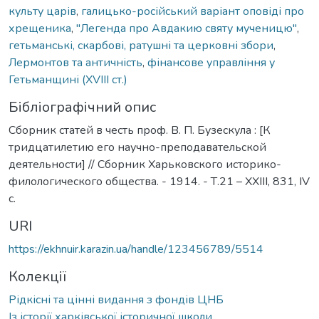
культу царів
,
галицько-російський варіант оповіді про
хрещеника
,
"Легенда про Авдакию святу мученицю"
,
гетьманські, скарбові, ратушні та церковні збори
,
Лермонтов та античність
,
фінансове управління у
Гетьманщині (XVIII ст.)
Бібліографічний опис
Сборник статей в честь проф. В. П. Бузескула : [К
тридцатилетию его научно-преподавательской
деятельности] // Сборник Харьковского историко-
филологического общества. - 1914. - Т.21 – XXIII, 831, IV
с.
URI
https://ekhnuir.karazin.ua/handle/123456789/5514
Колекції
Рідкісні та цінні видання з фондів ЦНБ
Із історії харківської історичної школи