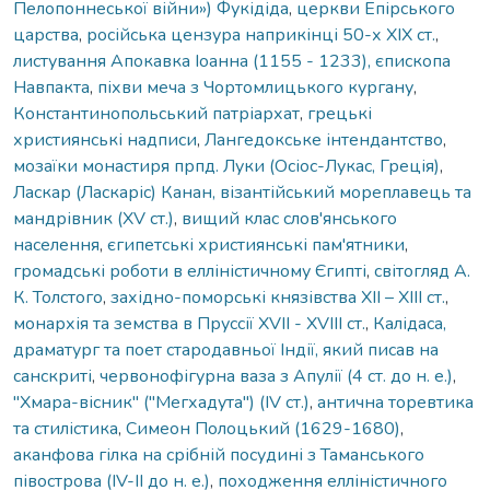
Пелопоннеської війни») Фукідіда
,
церкви Епірського
царства
,
російська цензура наприкінці 50-х ХІХ ст.
,
листування Апокавка Іоанна (1155 - 1233), єпископа
Навпакта
,
піхви меча з Чортомлицького кургану
,
Константинопольський патріархат
,
грецькі
християнські надписи
,
Лангедокське інтендантство
,
мозаїки монастиря прпд. Луки (Осіос-Лукас, Греція)
,
Ласкар (Ласкаріс) Канан, візантійський мореплавець та
мандрівник (XV ст.)
,
вищий клас слов'янського
населення
,
єгипетські християнські пам'ятники
,
громадські роботи в елліністичному Єгипті
,
світогляд А.
К. Толстого
,
західно-поморські князівства XII – XIII ст.
,
монархія та земства в Пруссії XVII - XVIII ст.
,
Калідаса,
драматург та поет стародавньої Індії, який писав на
санскриті
,
червонофігурна ваза з Апулії (4 ст. до н. е.)
,
"Хмара-вісник" ("Мегхадута") (IV ст.)
,
антична торевтика
та стилістика
,
Симеон Полоцький (1629-1680)
,
аканфова гілка на срібній посудині з Таманського
півострова (IV-II до н. е.)
,
походження елліністичного