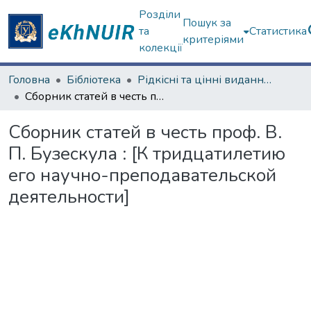
Розділи
Пошук за
та
Статистика
критеріями
колекції
Головна
Бібліотека
Рідкісні та цінні видання з фондів ЦНБ
Сборник статей в честь проф. В. П. Бузескула : [К тридцатилетию его научно-преподавательской деятельности]
Сборник статей в честь проф. В.
П. Бузескула : [К тридцатилетию
его научно-преподавательской
деятельности]