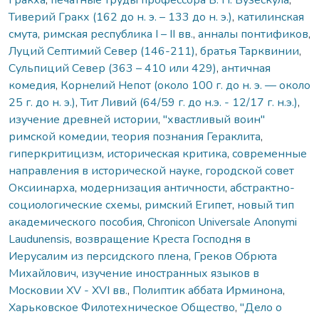
Тиверий Гракх (162 до н. э. – 133 до н. э.)
,
катилинская
смута
,
римская республика I – II вв.
,
анналы понтификов
,
Луций Септимий Север (146-211)
,
братья Тарквинии
,
Сульпиций Север (363 – 410 или 429)
,
античная
комедия
,
Корнелий Непот (около 100 г. до н. э. — около
25 г. до н. э.)
,
Тит Ливий (64/59 г. до н.э. - 12/17 г. н.э.)
,
изучение древней истории
,
"хвастливый воин"
римской комедии
,
теория познания Гераклита
,
гиперкритицизм
,
историческая критика
,
современные
направления в исторической науке
,
городской совет
Оксиинарха
,
модернизация античности
,
абстрактно-
социологические схемы
,
римский Египет
,
новый тип
академического пособия
,
Chronicon Universale Anonymi
Laudunensis
,
возвращение Креста Господня в
Иерусалим из персидского плена
,
Греков Обрюта
Михайлович
,
изучение иностранных языков в
Московии ХV - ХVI вв.
,
Полиптик аббата Ирминона
,
Харьковское Филотехническое Общество
,
"Дело о