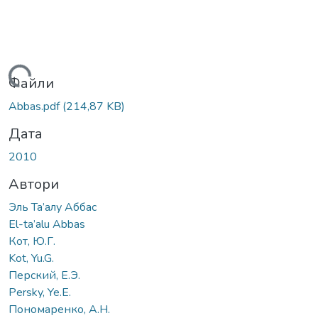
иться...
Файли
Abbas.pdf
(214,87 KB)
Дата
2010
Автори
Эль Та’алу Аббас
El-ta’alu Abbas
Кот, Ю.Г.
Kot, Yu.G.
Перский, Е.Э.
Persky, Ye.E.
Пономаренко, А.Н.