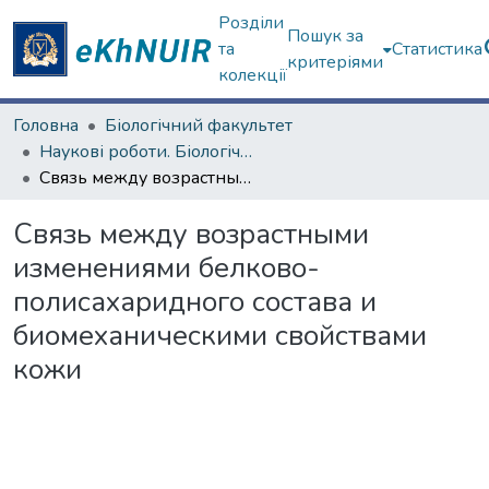
Розділи
Пошук за
та
Статистика
критеріями
колекції
Головна
Біологічний факультет
Наукові роботи. Біологічний факультет
Связь между возрастными изменениями белково-полисахаридного состава и биомеханическими свойствами кожи
Связь между возрастными
изменениями белково-
полисахаридного состава и
биомеханическими свойствами
кожи