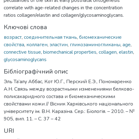
peculiarities of the skin at early postnatal ontogenesis
correlate with age-related changes in the concentration
ratios collagen/elastin and collagen/glycosaminoglycans.
Ключові слова
возраст
,
соединительная ткань
,
биомеханические
свойства
,
коллаген
,
эластин
,
гликозаминогликаны
,
age
,
connective tissue
,
biomechanical properties
,
collagen
,
elastin
,
glycosaminoglycans
Бібліографічний опис
Эль Та’алу Аббас, Кот Ю.Г., Перский Е.Э., Пономаренко
А.Н. Связь между возрастными изменениями белково-
полисахаридного состава и биомеханическими
свойствами кожи // Вiсник Харкiвського нацiонального
унiверситету iм. В.Н. Каразiна. Сер.: Біологія. – 2010. – №
905, вип. 11. – С. 37 – 42
URI