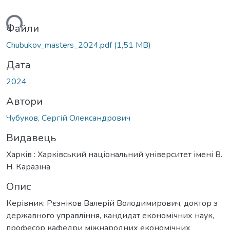
ться...
Файли
Chubukov_masters_2024.pdf
(1,51 MB)
Дата
2024
Автори
Чубуков, Сергій Олександрович
Видавець
Харків : Харківський національний університет імені В.
Н. Каразіна
Опис
Керівник: Рєзніков Валерій Володимирович, доктор з
державного управління, кандидат економічних наук,
професор кафедри міжнародних економічних