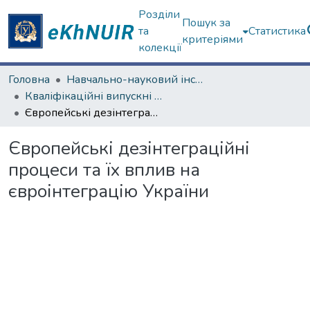
Розділи
Пошук за
та
Статистика
критеріями
колекції
Головна
Навчально-науковий інститут "Каразінський інститут міжнародних відносин та туристичного бізнесу"
Кваліфікаційні випускні роботи магістрів. Навчально-науковий інститут "Каразінський інститут міжнародних відносин та туристичного бізнесу"
Європейські дезінтеграційні процеси та їх вплив на євроінтеграцію України
Європейські дезінтеграційні
процеси та їх вплив на
євроінтеграцію України