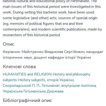
national cultural and educational policy of Hetmanate. The
main issues of this historical period were investigated in this
work. During writing this bachelor work, have been used
some legislative (and other) acts, sources of special origin
(eg, memoirs of political figures that era and their
contemporaries), and modern scientific publications, made by
researchers of this historical period.
Опис
Керівник: Майстренко Владислав Сергійович, кандидат
історичних наук, доцент кафедри історії України
Ключові слова
HUMANITIES and RELIGION::History and philosophy
subjects::History subjects
,
історія України
,
Скоропадський П. П.
,
Гетьманат
,
внутрішня політика
,
Українська Гетьманська Держава
Бібліографічний опис