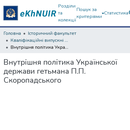
Розділи
Пошук за
та
Статистика
критеріями
колекції
Головна
Історичний факультет
Кваліфікаційні випускні роботи бакалаврів. Історичний факультет
Внутрішня політика Української держави гетьмана П.П. Скоропадського
Внутрішня політика Української
держави гетьмана П.П.
Скоропадського