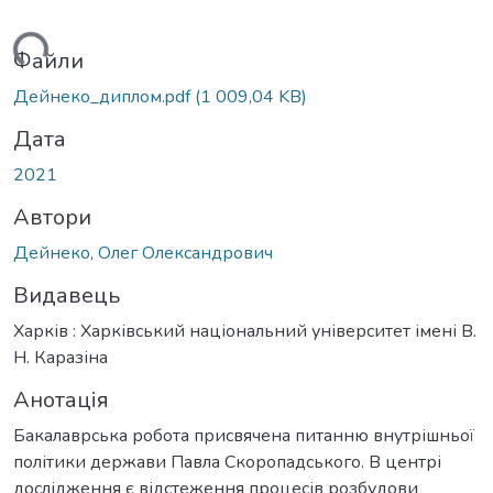
ься...
Файли
Дейнеко_диплом.pdf
(1 009,04 KB)
Дата
2021
Автори
Дейнеко, Олег Олександрович
Видавець
Харків : Харківський національний університет імені В.
Н. Каразіна
Анотація
Бакалаврська робота присвячена питанню внутрішньої
політики держави Павла Скоропадського. В центрі
дослідження є відстеження процесів розбудови