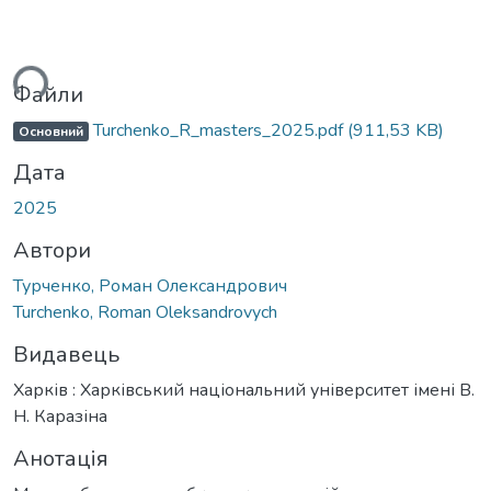
ься...
Файли
Turchenko_R_masters_2025.pdf
(911,53 KB)
Основний
Дата
2025
Автори
Турченко, Роман Олександрович
Turchenko, Roman Oleksandrovych
Видавець
Харків : Харківський національний університет імені В.
Н. Каразіна
Анотація