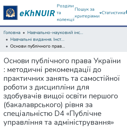
Розділи
Пошук за
та
Статистика
критеріями
колекції
Головна
Навчально-науковий інститут "Інститут державного управління"
Навчальні видання. Інститут державного управління
Основи публічного права України : методичні рекомендації до практичних занять та самостійної роботи з дисципліни для здобувачів вищої освіти першого (бакалаврського) рівня за спеціальністю D4 «Публічне управління та адміністрування» освітньо-професійної програми «Публічне управління» [Електронний ресурс]
Основи публічного права України
: методичні рекомендації до
практичних занять та самостійної
роботи з дисципліни для
здобувачів вищої освіти першого
(бакалаврського) рівня за
спеціальністю D4 «Публічне
управління та адміністрування»