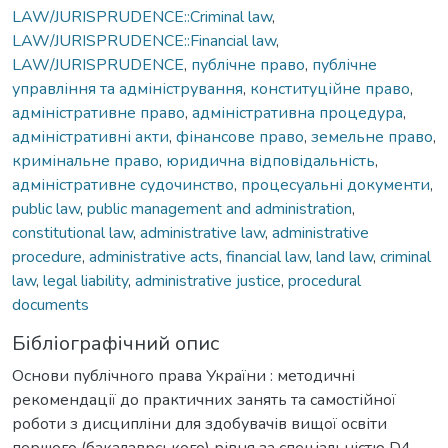
LAW/JURISPRUDENCE::Criminal law
,
LAW/JURISPRUDENCE::Financial law
,
LAW/JURISPRUDENCE
,
публічне право
,
публічне
управління та адміністрування
,
конституційне право
,
адміністративне право
,
адміністративна процедура
,
адміністративні акти
,
фінансове право
,
земельне право
,
кримінальне право
,
юридична відповідальність
,
адміністративне судочинство
,
процесуальні документи
,
public law
,
public management and administration
,
constitutional law
,
administrative law
,
administrative
procedure
,
administrative acts
,
financial law
,
land law
,
criminal
law
,
legal liability
,
administrative justice
,
procedural
documents
Бібліографічний опис
Основи публічного права України : методичні
рекомендації до практичних занять та самостійної
роботи з дисципліни для здобувачів вищої освіти
першого (бакалаврського) рівня за спеціальністю D4