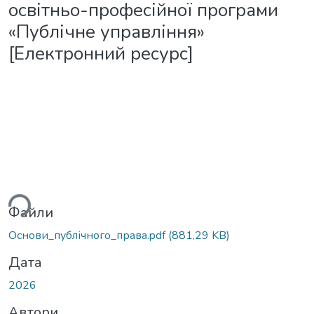
освітньо-професійної програми
«Публічне управління»
[Електронний ресурс]
ться...
Файли
Основи_публічного_права.pdf
(881,29 KB)
Дата
2026
Автори