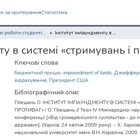
к за критеріями
Статистика
Наукові роботи студентів та аспірантів. Юридичний факультет
Інститут імпаундменту в системі «стримувань і противаг»
ту в системі «стримувань і 
Ключові слова
бюджетний процес
,
impoundment of funds
,
Джеффер
відрахування
,
Президент США
Бібліографічний опис
Плешань О. ІНСТИТУТ ІМПАУНДМЕНТУ В СИСТЕМІ 
ПРОТИВАГ» / О. Плешань // Тези ІV Міжнародної нау
конференції [«Від громадянського суспільства – до 
держави»], (Харків, 24 квітня 2009 року). – Х.: Харкі
національний університет імені В.Н. Каразіна, 2009. 