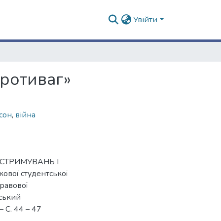
Увійти
противаг»
сон
,
війна
«СТРИМУВАНЬ І
кової студентської
правової
вський
– С. 44 – 47