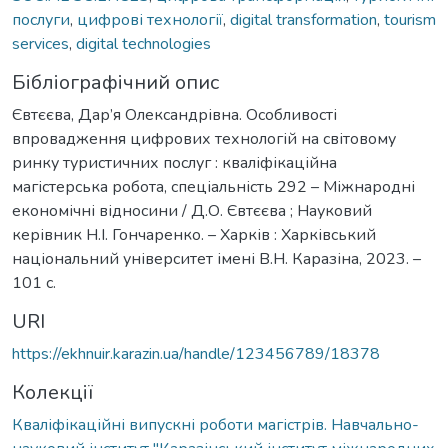
послуги
,
цифрові технології
,
digital transformation
,
tourism
services
,
digital technologies
Бібліографічний опис
Євтєєва, Дар’я Олександрівна. Особливості
впровадження цифрових технологій на світовому
ринку туристичних послуг : кваліфікаційна
магістерська робота, спеціальність 292 – Міжнародні
економічні відносини / Д.О. Євтєєва ; Науковий
керівник Н.І. Гончаренко. – Харків : Харківський
національний університет імені В.Н. Каразіна, 2023. –
101 с.
URI
https://ekhnuir.karazin.ua/handle/123456789/18378
Колекції
Кваліфікаційні випускні роботи магістрів. Навчально-