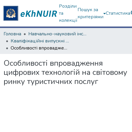
Розділи
Пошук за
та
Статистика
критеріями
колекції
Головна
Навчально-науковий інститут "Каразінський інститут міжнародних відносин та туристичного бізнесу"
Кваліфікаційні випускні роботи магістрів. Навчально-науковий інститут "Каразінський інститут міжнародних відносин та туристичного бізнесу"
Особливості впровадження цифрових технологій на світовому ринку туристичних послуг
Особливості впровадження
цифрових технологій на світовому
ринку туристичних послуг