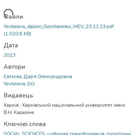
ажиться...
Файли
Yevtieieva_diplom_Goncharenko_MEV_23.11.23.pdf
(1 020,8 KB)
Дата
2023
Автори
Євтєєва, Дар’я Олександрівна
Yevtieieva, D.O.
Видавець
Харків : Харківський національний університет імені
В.Н. Каразіна
Ключові слова
SOCIAL SCIENCES
,
цифрова трансформація
,
туристичні