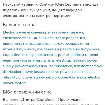
Науковий керівник: Олійник Юлія Сергіївна, кандидат
педагогічних наук, доцент, доцент кафедри
електротехніки та електроенергетики
Ключові слова
Electric power engineering
,
електрична мережа
,
електропостачання
,
лінія електропередавання
,
підстанція
,
трансформатор
,
потокорозподілення
,
втрати потужності
,
компенсація реактивної потужності
,
надійність електропостачання
,
режим роботи мережі
,
електроенергетична система
,
electrical network
,
power
supply
,
power transmission line
,
substation
,
transformer
,
flow
distribution
,
power losses
,
reactive power compensation
,
reliability of power supply
,
network operation mode
,
electric
power system
Бібліографічний опис
Волинкін, Дмитро Сергійович. Проєктування