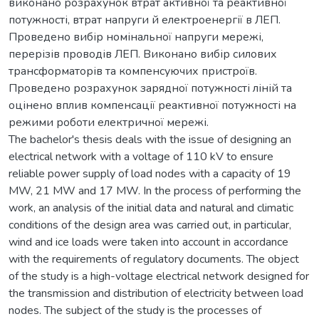
виконано розрахунок втрат активної та реактивної
потужності, втрат напруги й електроенергії в ЛЕП.
Проведено вибір номінальної напруги мережі,
перерізів проводів ЛЕП. Виконано вибір силових
трансформаторів та компенсуючих пристроїв.
Проведено розрахунок зарядної потужності ліній та
оцінено вплив компенсації реактивної потужності на
режими роботи електричної мережі.
The bachelor's thesis deals with the issue of designing an
electrical network with a voltage of 110 kV to ensure
reliable power supply of load nodes with a capacity of 19
MW, 21 MW and 17 MW. In the process of performing the
work, an analysis of the initial data and natural and climatic
conditions of the design area was carried out, in particular,
wind and ice loads were taken into account in accordance
with the requirements of regulatory documents. The object
of the study is a high-voltage electrical network designed for
the transmission and distribution of electricity between load
nodes. The subject of the study is the processes of