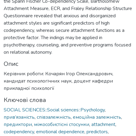
the Spann Fischer Co-dependency Scale, Bartholomew
Attachment Measure, ECR, and Fraley Relationship Structure
Questionnaire revealed that anxious and disorganized
attachment styles are significant predictors of high
codependency, whereas secure attachment functions as a
protective factor. The indings may be applied in
psychotherapy, counseling, and preventive programs focused
on relational autonomy.
Опис
Керівник роботи: Кочарян Ігор Олександрович,
кандидат психологічних наук, доцент кафедри
прикладної психології
Ключові слова
SOCIAL SCIENCES::Social sciences::Psychology
,
прив’язаність
,
співзалежність
,
емоційна залежність
,
предиктори
,
міжособистісні стосунки
,
attachment
,
codependency
,
emotional dependence
,
predictors
,