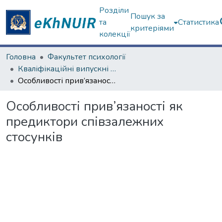
Розділи
Пошук за
та
Статистика
критеріями
колекції
Головна
Факультет психології
Кваліфікаційні випускні роботи магістрів. Факультет психології
Особливості прив’язаності як предиктори співзалежних стосунків
Особливості прив’язаності як
предиктори співзалежних
стосунків