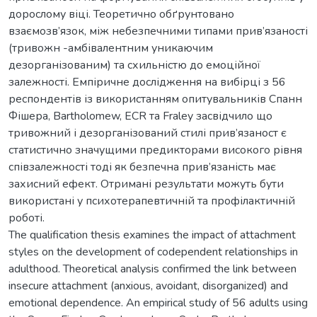
дорослому віці. Теоретично обґрунтовано
взаємозв’язок, між небезпечними типами прив’язаності
(тривожн -амбівалентним уникаючим
дезорганізованим) та схильністю до емоційної
залежності. Емпіричне дослідження на вибірці з 56
респондентів із використанням опитувальників Спанн
Фішера, Bartholomew, ECR та Fraley засвідчило що
тривожний і дезорганізований стилі прив’язаност є
статистично значущими предикторами високого рівня
співзалежності тоді як безпечна прив’язаність має
захисний ефект. Отримані результати можуть бути
використані у психотерапевтичній та профілактичній
роботі.
The qualification thesis examines the impact of attachment
styles on the development of codependent relationships in
adulthood. Theoretical analysis confirmed the link between
insecure attachment (anxious, avoidant, disorganized) and
emotional dependence. An empirical study of 56 adults using