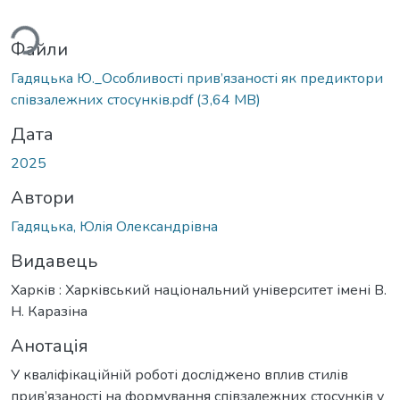
иться...
Файли
Гадяцька Ю._Особливості прив’язаності як предиктори
співзалежних стосунків.pdf
(3,64 MB)
Дата
2025
Автори
Гадяцька, Юлія Олександрівна
Видавець
Харків : Харківський національний університет імені В.
Н. Каразіна
Анотація
У кваліфікаційній роботі досліджено вплив стилів
прив’язаності на формування співзалежних стосунків у