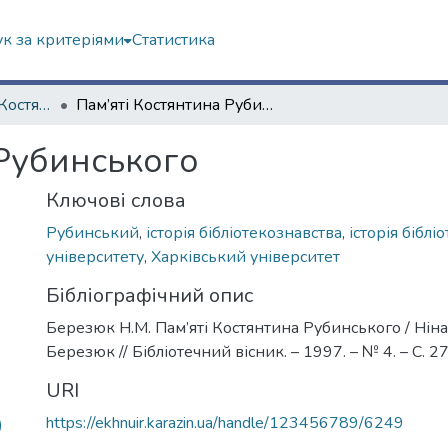
к за критеріями
Статистика
Бiблiотекознавець Костянтин Iванович Рубинський (до 150-річчя від дня народження)
Пам’яті Костянтина Рубинського
 Рубинського
Ключові слова
Рубинський
,
історія бібліотекознавства
,
історія біблі
університету
,
Харківський університет
Бібліографічний опис
Березюк Н.М. Пам’яті Костянтина Рубинського / Нін
Березюк // Бібліотечний вісник. – 1997. – № 4. – С. 2
URI
https://ekhnuir.karazin.ua/handle/123456789/6249
)