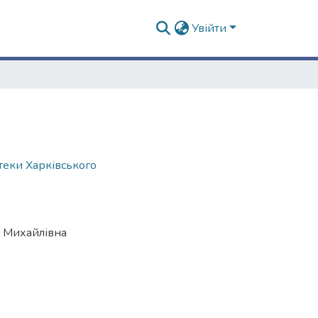
Увійти
отеки Харківського
а Михайлівна
7