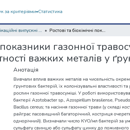
к за критеріями
Статистика
Кваліфікаційні випускні роботи магістрів. Біологічний факультет
Ростові та біохімічні показники газонної травосуміші за штучної бактеризації і присутності важких металів у ґрунті
і показники газонної травос
тності важких металів у ґру
Анотація
Вивчали вплив важких металів на чисельність окрем
ґрунтових бактерій, їх колонізувальні властивості та
рослин газонної травосуміші. У роботі використовув
бактерії Azotobacter sp., Azospirillum brasilense, Pseud
Bacillus cereus; та насіння газонної трави (у складі к
райграс пасовищний багаторічний, костриця очеретя
однорічний). Визначали число КУО/мл бактерій за у
сульфату свинцю або сульфату цинку до поживного