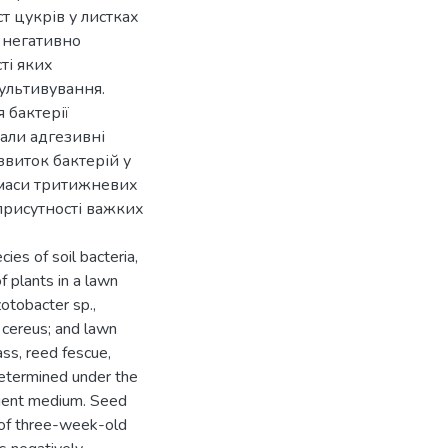
т цукрів у листках
 негативно
ті яких
ультивування.
 бактерії
вали адгезивні
звиток бактерій у
 маси тритижневих
 присутності важких
ies of soil bacteria,
f plants in a lawn
otobacter sp.,
 cereus; and lawn
ass, reed fescue,
determined under the
trient medium. Seed
s of three-week-old