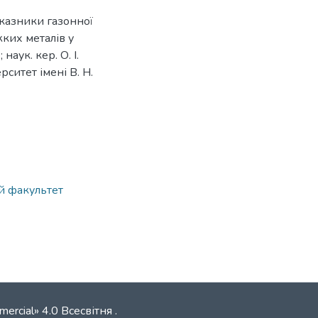
оказники газонної
жких металів у
наук. кер. О. І.
рситет імені В. Н.
ий факультет
mercial» 4.0 Всесвітня
.