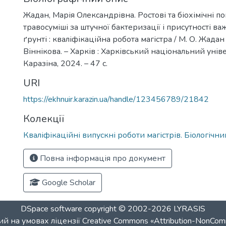
Жадан, Марія Олександрівна. Ростові та біохімічні п
травосуміші за штучної бактеризації і присутності ва
ґрунті : кваліфікаційна робота магістра / М. О. Жадан ; 
Віннікова. – Харків : Харківський національний уніве
Каразіна, 2024. – 47 с.
URI
https://ekhnuir.karazin.ua/handle/123456789/21842
Колекції
Кваліфікаційні випускні роботи магістрів. Біологічн
Повна інформація про документ
Google Scholar
DSpace software
copyright © 2002-2026
LYRASIS
й на умовах ліцензії
Creative Commons «Attribution-NonCom