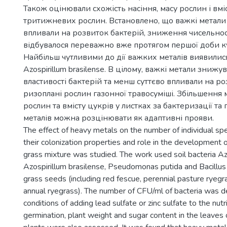
Також оцінювали схожість насіння, масу рослин і вміс
тритижневих рослин. Встановлено, що важкі метали
впливали на розвиток бактерій, зниження чисельнос
відбувалося переважно вже протягом першої доби к
Найбільш чутливими до дії важких металів виявилися
Azospirillum brasilense. В цілому, важкі метали знижу
властивості бактерій та менш суттєво впливали на ро
ризоплані рослин газонної травосуміші. Збільшення
рослин та вмісту цукрів у листках за бактеризації та
металів можна розцінювати як адаптивні прояви.
The effect of heavy metals on the number of individual spec
their colonization properties and role in the development o
grass mixture was studied. The work used soil bacteria Az
Azospirillum brasilense, Pseudomonas putida and Bacillus
grass seeds (including red fescue, perennial pasture ryegr
annual ryegrass). The number of CFU/ml of bacteria was 
conditions of adding lead sulfate or zinc sulfate to the nu
germination, plant weight and sugar content in the leave