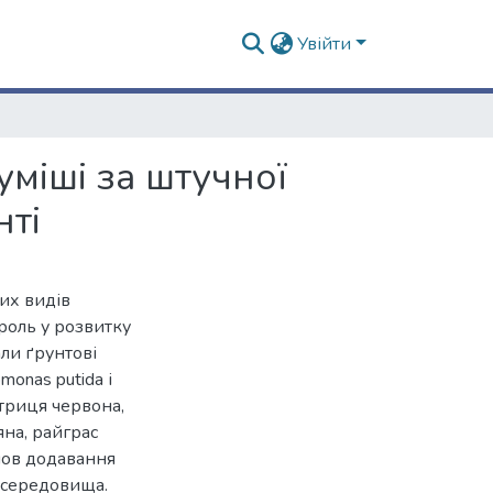
Увійти
уміші за штучної
нті
их видів
 роль у розвитку
али ґрунтові
omonas putida і
остриця червона,
на, райграс
мов додавання
 середовища.