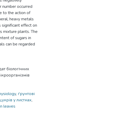
s negatively
ir number occurred
e to the action of
neral, heavy metals
significant effect on
s mixture plants. The
ntent of sugars in
als can be regarded
дат біологічних
мікроорганізмів
hysiology
,
ґрунтові
цукрів у листках
,
in leaves