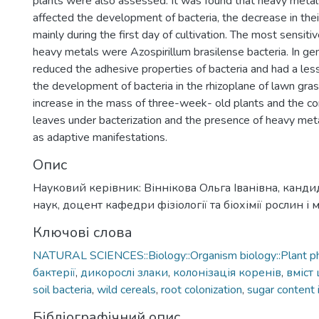
plants were also assessed. It was found that heavy metal
affected the development of bacteria, the decrease in the
mainly during the first day of cultivation. The most sensitiv
heavy metals were Azospirillum brasilense bacteria. In ge
reduced the adhesive properties of bacteria and had a less 
the development of bacteria in the rhizoplane of lawn gras
increase in the mass of three-week- old plants and the co
leaves under bacterization and the presence of heavy met
as adaptive manifestations.
Опис
Науковий керівник: Віннікова Ольга Іванівна, канди
наук, доцент кафедри фізіології та біохімії рослин і 
Ключові слова
NATURAL SCIENCES::Biology::Organism biology::Plant p
бактерії
,
дикорослі злаки
,
колонізація коренів
,
вміст 
soil bacteria
,
wild cereals
,
root colonization
,
sugar content 
Бібліографічний опис