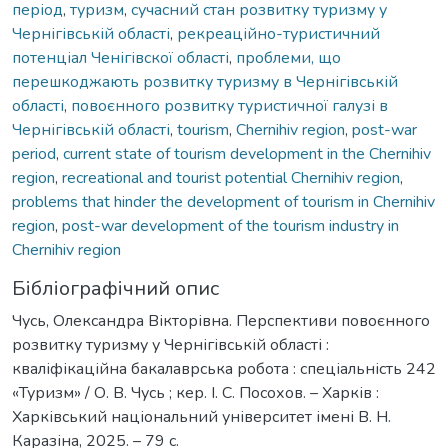
період
,
туризм
,
сучасний стан розвитку туризму у
Чернігівській області
,
рекреаційно-туристичний
потенціал Ченігівскої області
,
проблеми, що
перешкоджають розвитку туризму в Чернігівській
області
,
повоєнного розвитку туристичної галузі в
Чернігівській області
,
tourism
,
Chernihiv region
,
post-war
period
,
current state of tourism development in the Chernihiv
region
,
recreational and tourist potential Chernihiv region
,
problems that hinder the development of tourism in Chernihiv
region
,
post-war development of the tourism industry in
Chernihiv region
Бібліографічний опис
Чусь, Олександра Вікторівна. Перспективи повоєнного
розвитку туризму у Чернігівській області :
кваліфікаційна бакалаврська робота : спеціальність 242
«Туризм» / О. В. Чусь ; кер. І. С. Посохов. – Харків :
Харківський національний університет імені В. Н.
Каразіна, 2025. – 79 с.