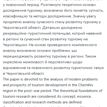
у повоєнний період. Розглянуто теоретичні основи
дослідження туризму, визначено його поняття, сутність,
класифікацію та методи дослідження. Значну увагу
приділено аналізу сучасного стану розвитку туризму у
Чернігівській області. Детально досліджено
рекреаційно-туристичний потенціал, котрий наявний
в регіоні та сучасний стан розвитку туризму на
Чернігівщині. На основі проведеного комплексного
аналізу визначено основні проблеми, що
перешкоджають розвитку туризму в регіоні. Також
окреслено можливості й перспективи щодо
відновлення та повоєнного розвитку туристичної галузі
в Чернігівській області.
The paper is devoted to the analysis of modern problems
and prospects of tourism development in the Chernihiv
region in the post-war period. The theoretical foundations of
tourism research are considered, its concept, essence,
classification and research methods are defined.