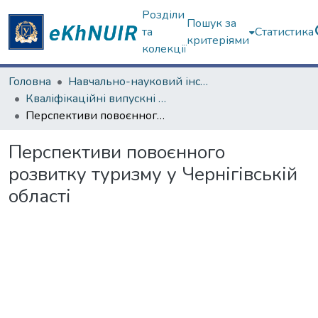
Розділи
Пошук за
та
Статистика
критеріями
колекції
Головна
Навчально-науковий інститут "Каразінський інститут міжнародних відносин та туристичного бізнесу"
Кваліфікаційні випускні роботи бакалаврів. Навчально-науковий інститут "Каразінський інститут міжнародних відносин та туристичного бізнесу"
Перспективи повоєнного розвитку туризму у Чернігівській області
Перспективи повоєнного
розвитку туризму у Чернігівській
області