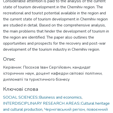
Considerable attention is paid to the analysis of the current
state of tourism development in the Chernihiv region. The
recreational and tourist potential available in the region and
the current state of tourism development in Chernihiv region
are studied in detail. Based on the comprehensive analysis,
the main problems that hinder the development of tourism in
the region are identified. The paper also outlines the
opportunities and prospects for the recovery and post-war
development of the tourism industry in Chernihiv region.
Опис
Керівник: Посохов Іван Сергійович, кандидат
історичних наук, доцент кафедри світової політики,
дипломатії та туристичного бізнесу
Ключові слова
SOCIAL SCIENCES::Business and economics
,
INTERDISCIPLINARY RESEARCH AREAS::Cultural heritage
and cultural production
,
Чернігівський регіон
,
повоєнний