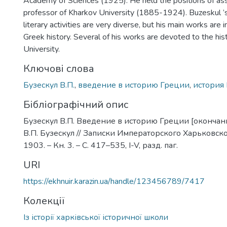
Academy of Sciences (1925). He held the positions of ass
professor of Kharkov University (1885-1924). Buzeskul ’s 
literary activities are very diverse, but his main works are i
Greek history. Several of his works are devoted to the his
University.
Ключові слова
Бузескул В.П.
,
введение в историю Греции
,
история
Бібліографічний опис
Бузескул В.П. Введение в историю Греции [окончани
В.П. Бузескул // Записки Императорского Харьковско
1903. – Кн. 3. – С. 417–535, I-V, разд. паг.
URI
https://ekhnuir.karazin.ua/handle/123456789/7417
Колекції
Із історії харківської історичної школи