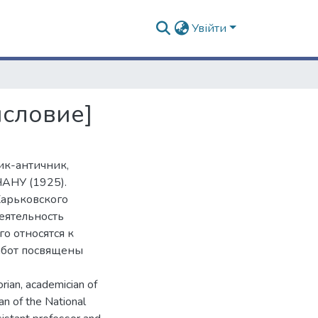
Увійти
исловие]
ик-античник,
НАНУ (1925).
Харьковского
еятельность
о относятся к
абот посвящены
rian, academician of
n of the National