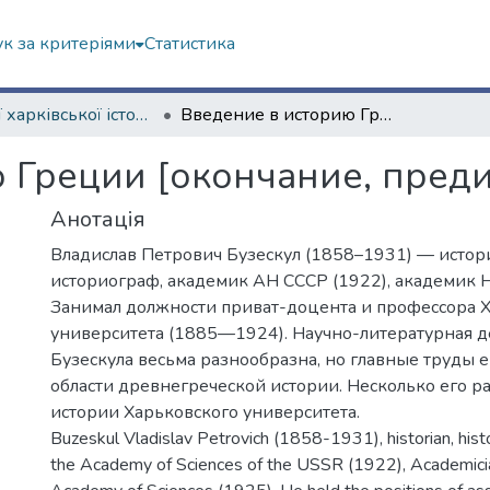
к за критеріями
Статистика
Із історії харківської історичної школи
Введение в историю Греции [окончание, предисловие]
 Греции [окончание, пред
Анотація
Владислав Петрович Бузескул (1858–1931) — истор
историограф, академик АН СССР (1922), академик 
Занимал должности приват-доцента и профессора 
университета (1885—1924). Научно-литературная д
Бузескула весьма разнообразна, но главные труды ег
области древнегреческой истории. Несколько его р
истории Харьковского университета.
Buzeskul Vladislav Petrovich (1858-1931), historian, histo
the Academy of Sciences of the USSR (1922), Academicia