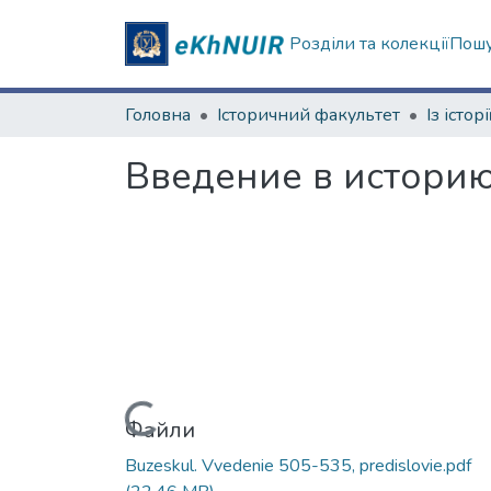
Розділи та колекції
Пошу
Головна
Історичний факультет
Введение в историю
Вантажиться...
Файли
Buzeskul. Vvedenie 505-535, predislovie.pdf