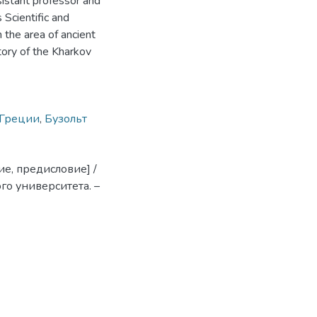
istant professor and
Scientific and
n the area of ancient
tory of the Kharkov
 Греции
,
Бузольт
е, предисловие] /
го университета. –