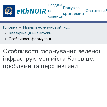
Розділи
Пошук за
та
Статистика
критеріями
колекції
Головна
Навчально-науковий інститут екології, зеленої енергетики та сталого розвитку
Кваліфікаційні випускні роботи бакалаврів. Навчально-науковий інститут екології, зеленої енергетики та сталого розвитку
Особливості формування зеленої інфраструктури міста Катовіце: проблеми та перспективи
Особливості формування зеленої
інфраструктури міста Катовіце:
проблеми та перспективи