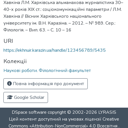
Хавкіна Л.М. Харківська альманахова журналістика 30–
40-х років ХІХ ст.: соціокомунікаційні параметри / Л.М.
Хавкіна // Вiсник Харкiвського нацiонального
унiверситету iм. В.Н. Каразiна. – 2012. – № 989. Сер.:
Філологія. – Вип. 63. – С. 10 – 16
URI
https://ekhnuir.karazin.ua/handle/123456789/5435
Колекції
Наукові роботи. Філологічний факультет
Повна інформація про документ
Google Scholar
DSpace software
copyright © 2002-2026
LYRASIS
Цей контент доступний на умовах ліцензії
Creative
Commons «Attribution-NonCommercial» 4.0 Всесвітня
.