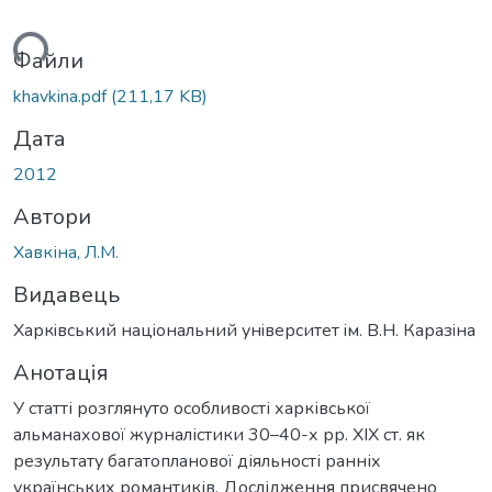
ься...
Файли
khavkina.pdf
(211,17 KB)
Дата
2012
Автори
Хавкіна, Л.М.
Видавець
Харкiвський нацiональний унiверситет iм. В.Н. Каразiна
Анотація
У статті розглянуто особливості харківської
альманахової журналістики 30–40-х рр. ХІХ ст. як
результату багатопланової діяльності ранніх
українських романтиків. Дослідження присвячено