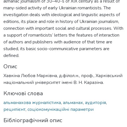
almanac journalism of 30–40-s of XIX century as a result of
many-sided activity of early Ukrainian romanticists. The
investigation deals with ideological and linguistic aspects of
editions, its place and role in history of Ukrainian journalism,
connection with important social and cultural processes. With
a support of romanticists’ letters the features of interaction
of authors and publishers with audience of that time are
studied, its basic socio-communicative parameters are
defined.
Опис
Хавкіна Любов Марківна, д.філол.н., проф., Харківський
національний університет імені В. Н. Каразіна.
Ключові слова
альманахова журналістика
,
альманах
,
аудиторія
,
реципієнт
,
соціокомунікаційні параметри
Бібліографічний опис