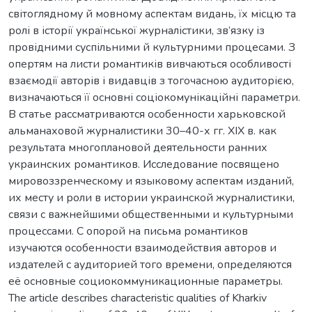
світоглядному й мовному аспектам видань, їх місцю та
ролі в історії української журналістики, зв’язку із
провідними суспільними й культурними процесами. З
опертям на листи романтиків вивчаються особливості
взаємодії авторів і видавців з тогочасною аудиторією,
визначаються її основні соціокомунікаційні параметри.
В статье рассматриваются особенности харьковской
альманаховой журналистики 30–40-х гг. ХІХ в. как
результата многоплановой деятельности ранних
украинских романтиков. Исследование посвящено
мировоззренческому и языковому аспектам изданий,
их месту и роли в истории украинской журналистики,
связи с важнейшими общественными и культурными
процессами. С опорой на письма романтиков
изучаются особенности взаимодействия авторов и
издателей с аудиторией того времени, определяются
её основные социокоммуникационные параметры.
The article describes characteristic qualities of Kharkiv