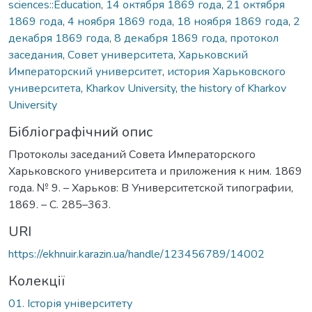
sciences::Education
,
14 октября 1869 года
,
21 октября
1869 года
,
4 ноября 1869 года
,
18 ноября 1869 года
,
2
декабря 1869 года
,
8 декабря 1869 года
,
протокол
заседания
,
Совет университета
,
Харьковский
Императорский университет
,
история Харьковского
университета
,
Kharkov University
,
the history of Kharkov
University
Бібліографічний опис
Протоколы заседаний Совета Императорского
Харьковского университета и приложения к ним. 1869
года. № 9. – Харьков: В Университетской типографии,
1869. – С. 285–363.
URI
https://ekhnuir.karazin.ua/handle/123456789/14002
Колекції
01. Історія університету