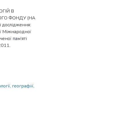
ОГІЙ В
ОГО ФОНДУ (НА
 дослідження:
ої Міжнародної
ченої пам’яті
2011.
огії, географіії,