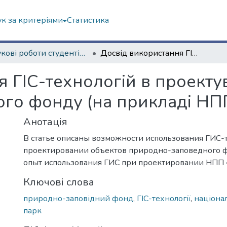
к за критеріями
Статистика
Наукові роботи студентів та аспірантів. Факультет геології, географіії, рекреації і туризму
Досвід використання ГІС-технологій в проектуванні об’єктів природно-заповідного фонду (на прикладі НПП «Дворічанський»)
 ГІС-технологій в проектув
го фонду (на прикладі НП
Анотація
В статье описаны возможности использования ГИС-
проектировании объектов природно-заповедного 
опыт использования ГИС при проектировании НПП 
Ключові слова
природно-заповідний фонд
,
ГІС-технології
,
націона
парк