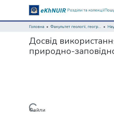
Розділи та колекції
Пошу
Головна
Факультет геології, географіії, рекреації і туризму
Досвід використання
природно-заповідно
Файли