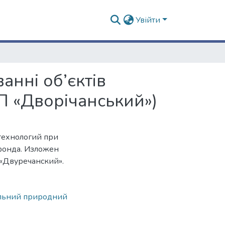
Увійти
анні об’єктів
П «Дворічанський»)
технологий при
фонда. Изложен
«Двуречанский».
льний природний