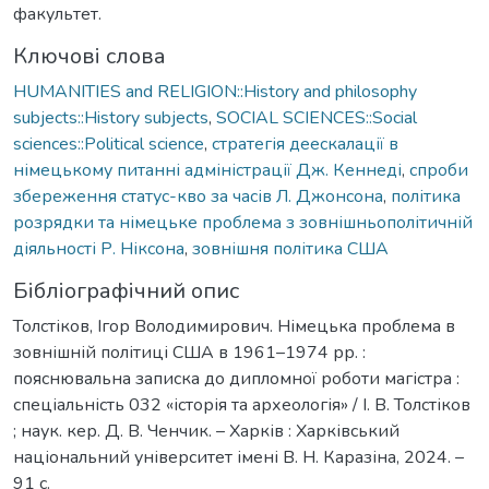
факультет.
Ключові слова
HUMANITIES and RELIGION::History and philosophy
subjects::History subjects
,
SOCIAL SCIENCES::Social
sciences::Political science
,
стратегія деескалації в
німецькому питанні адміністрації Дж. Кеннеді
,
спроби
збереження статус-кво за часів Л. Джонсона
,
політика
розрядки та німецьке проблема з зовнішньополітичній
діяльності Р. Ніксона
,
зовнішня політика США
Бібліографічний опис
Толстіков, Ігор Володимирович. Німецька проблема в
зовнішній політиці США в 1961–1974 рр. :
пояснювальна записка до дипломної роботи магістра :
спеціальність 032 «історія та археологія» / І. В. Толстіков
; наук. кер. Д. В. Ченчик. – Харків : Харківський
національний університет імені В. Н. Каразіна, 2024. –
91 с.