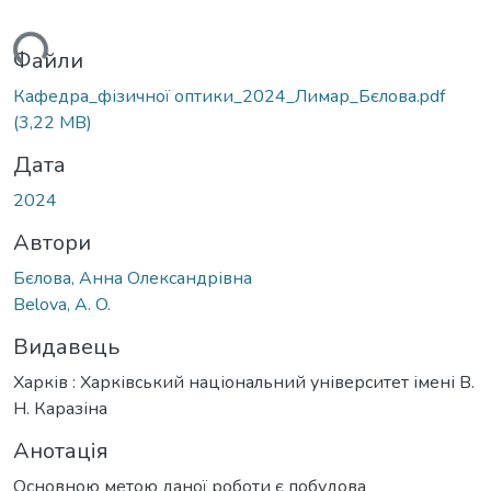
ься...
Файли
Кафедра_фізичної оптики_2024_Лимар_Бєлова.pdf
(3,22 MB)
Дата
2024
Автори
Бєлова, Анна Олександрівна
Belova, A. O.
Видавець
Харків : Харківський національний університет імені В.
Н. Каразіна
Анотація
Основною метою даної роботи є побудова