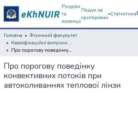
Розділи
Пошук за
та
Статистика
критеріями
колекції
Головна
Фізичний факультет
Кваліфікаційні випускні роботи бакалаврів. Фізичний факультет
Про порогову поведінку конвективних потоків при автоколиваннях теплової лінзи
Про порогову поведінку
конвективних потоків при
автоколиваннях теплової лінзи