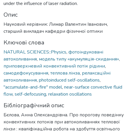
under the influence of laser radiation.
Опис
Науковий керівник: Лимар Валентин Іванович,
старший викладач кафедри фізичної оптики
Ключові слова
NATURAL SCIENCES::Physics
,
фотоіндуковані
автоколивання
,
модель типу «акумуляція-скидання»
,
приповерхневий конвективний потік рідини
,
самодефокусування
,
теплова лінза
,
релаксаційні
автоколивання
,
photoinduced self-oscillations
,
"accumulate-and-fire" model
,
near-surface convective fluid
flow
,
self-defocusing
,
relaxation oscillations
Бібліографічний опис
Бєлова, Анна Олександрівна. Про порогову поведінку
конвективних потоків при автоколиваннях теплової
лінзи : кваліфікаційна робота на здобуття освітнього