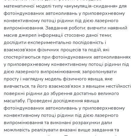
математичної моделі типу «акумуляція-скидання» для
фотоіндукованих автоколивань у приповерхневому
конвективному потоці рідини під дією лазерного
випромінювання. Завдання роботи: вивчити наявний
масив джерел інформації стосовно даної теми;
дослідити експериментально послідовність і
взаємозв’язок фізичних процесів та подій, які
спостерігаються при фотоіндукованих автоколиваннях
у приповерхневому конвективному потоці рідини під
дією лазерного випромінювання; запропонувати
просту і наглядну модель фізичного явища, яке
вивчається, та його взаємозв’язок з явищем нестійкості
поверхні рідини до збурення достатньо великого
масштабу. Проведені дослідження явища
фотоіндукованих автоколивань у приповерхневому
конвективному потоці рідини під дією лазерного
випромінювання та виконані розрахунки дали
можливість реалізувати вказані вище завдання та