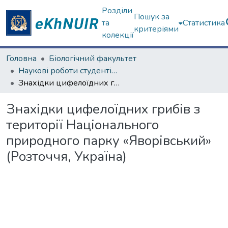
Розділи
Пошук за
та
Статистика
критеріями
колекції
Головна
Біологічний факультет
Наукові роботи студентів та аспірантів. Біологічний факультет
Знахідки цифелоїдних грибів з території Національного природного парку «Яворівський» (Розточчя, Україна)
Знахідки цифелоїдних грибів з
території Національного
природного парку «Яворівський»
(Розточчя, Україна)