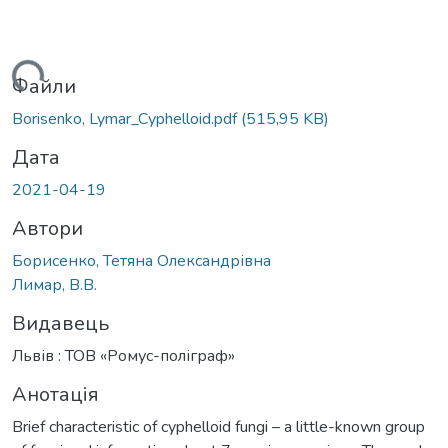
житься...
Файли
Borisenko, Lymar_Cyphelloid.pdf
(515,95 KB)
Дата
2021-04-19
Автори
Борисенко, Тетяна Олександрівна
Лимар, В.В.
Видавець
Львів : ТОВ «Ромус-поліграф»
Анотація
Brief characteristic of cyphelloid fungi – a little-known group