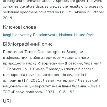
of fungi and information about 7 species are given. The work
combines literature data, as well as the results of processing
herbarium specimens collected by Dr. O.Yu. Akulov in October
2019.
Ключові слова
fungi
,
biodiversity
,
Basidiomycota
,
National Nature Park
Бібліографічний опис
Борисенко, Тетяна Олександрівна. Знахідки
цифелоїдних грибів з території Національного
природного парку «Яворівський» (Розточчя, Україна) /
Т. Борисенко, В. Лимар // Молодь і поступ біології :
міжнародна наукова конференція студентів і
аспірантів (17 ; 2021 ; Львів) : матеріали / Львівський
національний університет імені Івана Франка. – Львів :
ТОВ «Ромус-поліграф», 2021. – С. 81-82.
URI