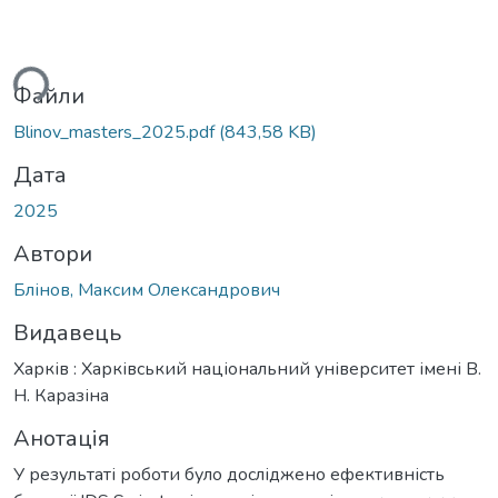
ься...
Файли
Blinov_masters_2025.pdf
(843,58 KB)
Дата
2025
Автори
Блінов, Максим Олександрович
Видавець
Харків : Харківський національний університет імені В.
Н. Каразіна
Анотація
У результаті роботи було досліджено ефективність