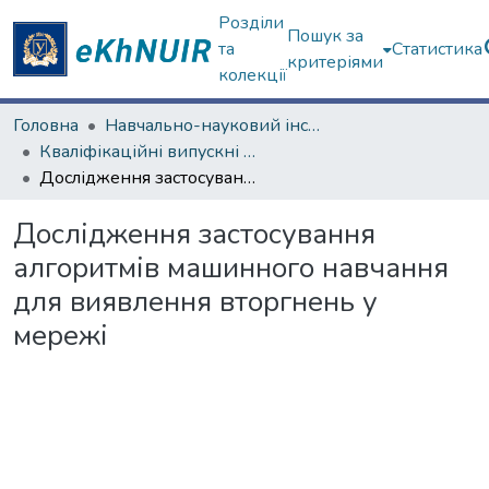
Розділи
Пошук за
та
Статистика
критеріями
колекції
Головна
Навчально-науковий інститут комп'ютерних наук та штучного інтелекту
Кваліфікаційні випускні роботи магістрів. Навчально-науковий інститут комп'ютерних наук та штучного інтелекту
Дослідження застосування алгоритмів машинного навчання для виявлення вторгнень у мережі
Дослідження застосування
алгоритмів машинного навчання
для виявлення вторгнень у
мережі