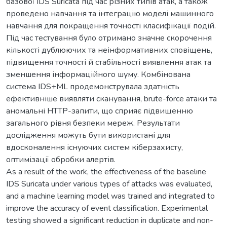
базової IDS Suricata під час різних типів атак, а також
проведено навчання та інтеграцію моделі машинного
навчання для покращення точності класифікації подій.
Під час тестування було отримано значне скорочення
кількості дублюючих та неінформативних сповіщень,
підвищення точності й стабільності виявлення атак та
зменшення інформаційного шуму. Комбінована
система IDS+ML продемонструвала здатність
ефективніше виявляти сканування, brute-force атаки та
аномальні HTTP-запити, що сприяє підвищенню
загального рівня безпеки мереж. Результати
дослідження можуть бути використані для
вдосконалення існуючих систем кіберзахисту,
оптимізації обробки алертів.
As a result of the work, the effectiveness of the baseline
IDS Suricata under various types of attacks was evaluated,
and a machine learning model was trained and integrated to
improve the accuracy of event classification. Experimental
testing showed a significant reduction in duplicate and non-