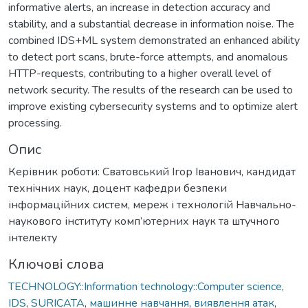
informative alerts, an increase in detection accuracy and
stability, and a substantial decrease in information noise. The
combined IDS+ML system demonstrated an enhanced ability
to detect port scans, brute-force attempts, and anomalous
HTTP-requests, contributing to a higher overall level of
network security. The results of the research can be used to
improve existing cybersecurity systems and to optimize alert
processing.
Опис
Керівник роботи: Сватовський Ігор Іванович, кандидат
технічних наук, доцент кафедри безпеки
інформаційних систем, мереж і технологій Навчально-
наукового інституту комп’ютерних наук та штучного
інтелекту
Ключові слова
TECHNOLOGY::Information technology::Computer science
,
IDS
,
SURICATA
,
машинне навчання
,
виявлення атак
,