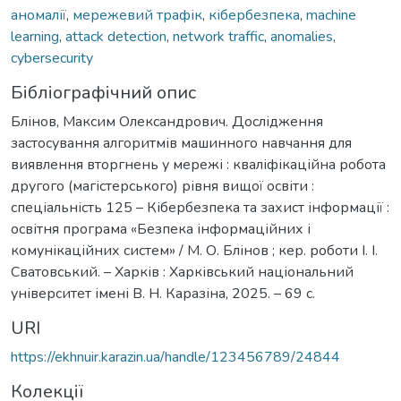
аномалії
,
мережевий трафік
,
кібербезпека
,
machine
learning
,
attack detection
,
network traffic
,
anomalies
,
cybersecurity
Бібліографічний опис
Блінов, Максим Олександрович. Дослідження
застосування алгоритмів машинного навчання для
виявлення вторгнень у мережі : кваліфікаційна робота
другого (магістерського) рівня вищої освіти :
спеціальність 125 – Кібербезпека та захист інформації :
освітня програма «Безпека інформаційних і
комунікаційних систем» / М. О. Блінов ; кер. роботи І. І.
Сватовський. – Харків : Харківський національний
університет імені В. Н. Каразіна, 2025. – 69 с.
URI
https://ekhnuir.karazin.ua/handle/123456789/24844
Колекції