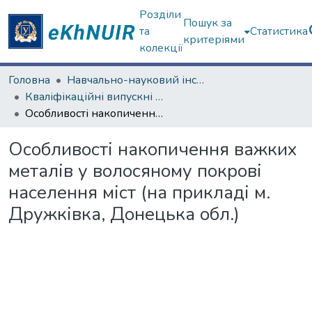
Розділи
Пошук за
та
Статистика
критеріями
колекції
Головна
Навчально-науковий інститут екології, зеленої енергетики та сталого розвитку
Кваліфікаційні випускні роботи бакалаврів. Навчально-науковий інститут екології, зеленої енергетики та сталого розвитку
Особливості накопичення важких металів у волосяному покрові населення міст (на прикладі м. Дружківка, Донецька обл.)
Особливості накопичення важких
металів у волосяному покрові
населення міст (на прикладі м.
Дружківка, Донецька обл.)