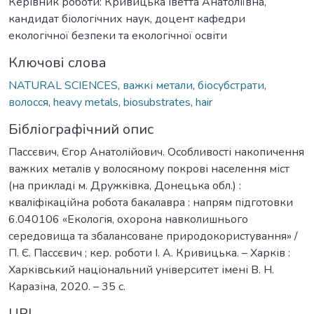
Керівник роботи: Кривицька Іветта Анатоліївна,
кандидат біологічних наук, доцент кафедри
екологічної безпеки та екологічної освіти
Ключові слова
NATURAL SCIENCES
,
важкі метали
,
біосубстрати
,
волосся
,
heavy metals
,
biosubstrates
,
hair
Бібліографічний опис
Пассєвич, Єгор Анатолійович. Особливості накопичення
важких металів у волосяному покрові населення міст
(на прикладі м. Дружківка, Донецька обл.) :
кваліфікаційна робота бакалавра : напрям підготовки
6.040106 «Екологія, охорона навколишнього
середовища та збалансоване природокористування» /
П. Є. Пассєвич ; кер. роботи І. А. Кривицька. – Харків :
Харківський національний університет імені В. Н.
Каразіна, 2020. – 35 с.
URI