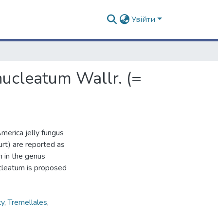
Увійти
ucleatum Wallr. (=
erica jelly fungus
rt) are reported as
n in the genus
ucleatum is proposed
ty
,
Tremellales
,