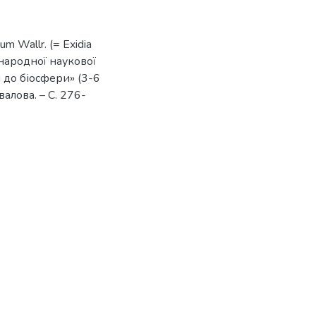
m Wallr. (= Exidia
іжнародної наукової
 до біосфери» (3-6
валова. – С. 276-