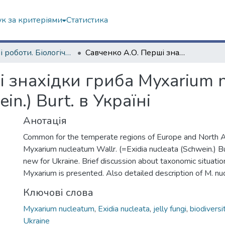
к за критеріями
Статистика
Наукові роботи. Біологічний факультет
Савченко А.О. Перші знахідки гриба Myxarium nucleatum Wallr. (= Exidia nucleata (Schwein.) Burt. в Україні
 знахідки гриба Myxarium n
in.) Burt. в Україні
Анотація
Common for the temperate regions of Europe and North Am
Myxarium nucleatum Wallr. (=Exidia nucleata (Schwein.) Bu
new for Ukraine. Brief discussion about taxonomic situatio
Myxarium is presented. Also detailed description of M. n
Ключові слова
Myxarium nucleatum
,
Exidia nucleata
,
jelly fungi
,
biodiversi
Ukraine