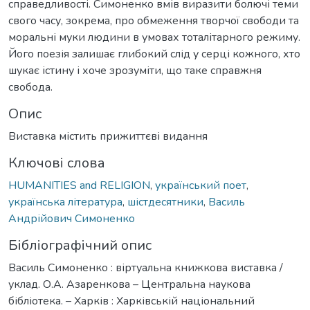
справедливості. Симоненко вмів виразити болючі теми
свого часу, зокрема, про обмеження творчої свободи та
моральні муки людини в умовах тоталітарного режиму.
Його поезія залишає глибокий слід у серці кожного, хто
шукає істину і хоче зрозуміти, що таке справжня
свобода.
Опис
Виставка містить прижиттєві видання
Ключові слова
HUMANITIES and RELIGION
,
український поет
,
українська література
,
шістдесятники
,
Василь
Андрійович Симоненко
Бібліографічний опис
Василь Симоненко : віртуальна книжкова виставка /
уклад. О.А. Азаренкова – Центральна наукова
бібліотека. – Харків : Харківській національний