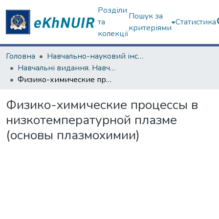
Розділи
Пошук за
та
Статистика
критеріями
колекції
Головна
Навчально-науковий інститут "Фізико-технічний факультет"
Навчальні видання. Навчально-науковий інститут "Фізико-технічний факультет"
Физико-химические процессы в низкотемпературной плазме (основы плазмохимии)
Физико-химические процессы в
низкотемпературной плазме
(основы плазмохимии)