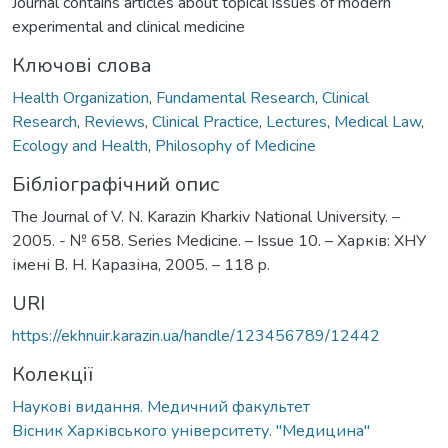
Journal contains articles about topical issues of modern
experimental and clinical medicine
Ключові слова
Health Organization
,
Fundamental Research
,
Clinical
Research
,
Reviews
,
Clinical Practice
,
Lectures
,
Medical Law
,
Ecology and Health
,
Philosophy of Medicine
Бібліографічний опис
The Journal of V. N. Karazin Kharkiv National University. –
2005. - № 658. Series Medicine. – Issue 10. – Харків: ХНУ
імені В. Н. Каразіна, 2005. – 118 p.
URI
https://ekhnuir.karazin.ua/handle/123456789/12442
Колекції
Наукові видання. Медичний факультет
Вісник Харківського університету. "Медицина"