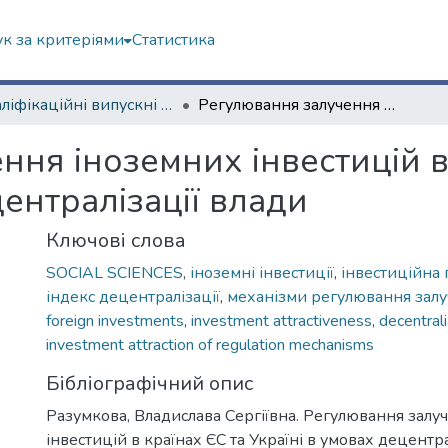
к за критеріями
Статистика
Кваліфікаційні випускні роботи магістрів. Навчально-науковий інститут "Каразінський інститут міжнародних відносин та туристичного бізнесу"
Регулювання залучення іноземних інвестицій в країнах ЄС та Україні в умовах децентралізації влади
ня іноземних інвестицій в
централізації влади
Ключові слова
SOCIAL SCIENCES
,
іноземні інвестиції
,
інвестиційна 
індекс децентралізації
,
механізми регулювання залу
foreign investments
,
investment attractiveness
,
decentrali
investment attraction of regulation mechanisms
Бібліографічний опис
Разумкова, Владислава Сергіївна. Регулювання залу
інвестицій в країнах ЄС та Україні в умовах децентра