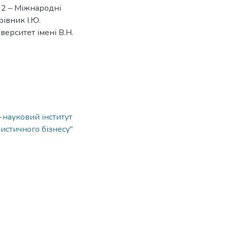
292 – Міжнародні
рівник І.Ю.
верситет імені В.Н.
о-науковий інститут
истичного бізнесу"