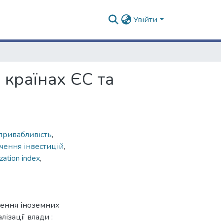
Увійти
 країнах ЄС та
привабливість
,
чення інвестицій
,
zation index
,
чення іноземних
лізації влади :