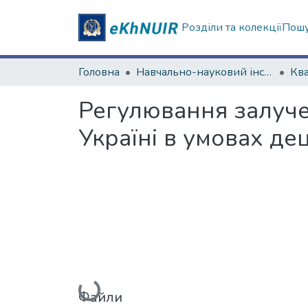
Розділи та колекції
Пошу
Головна
Навчально-науковий інститут "Каразінський інститут міжнародних відносин та туристичного бізнесу"
Регулювання залучен
Україні в умовах де
Вантажиться...
Файли