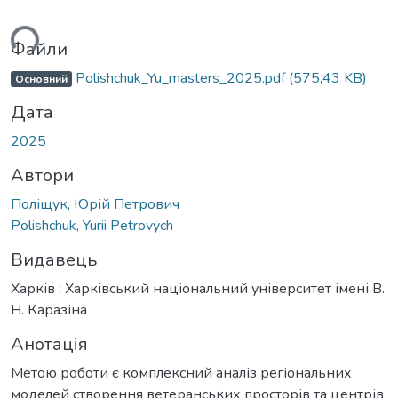
ься...
Файли
Polishchuk_Yu_masters_2025.pdf
(575,43 KB)
Основний
Дата
2025
Автори
Поліщук, Юрій Петрович
Polishchuk, Yurii Petrovych
Видавець
Харків : Харківський національний університет імені В.
Н. Каразіна
Анотація
Метою роботи є комплексний аналіз регіональних
моделей створення ветеранських просторів та центрів