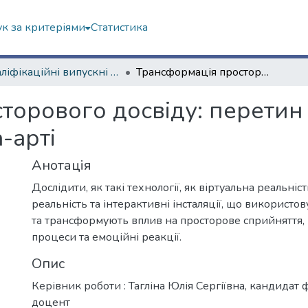
к за критеріями
Статистика
Кваліфікаційні випускні роботи бакалаврів. Навчально-науковий інститут філософії, культурології, політології
Трансформація просторового досвіду: перетин фізичного і віртуального у медіа-арті
торового досвіду: перетин 
-арті
Анотація
Дослідити, як такі технології, як віртуальна реальніс
реальність та інтерактивні інсталяції, що використов
та трансформують вплив на просторове сприйняття, 
процеси та емоційні реакції.
Опис
Керівник роботи : Тагліна Юлія Сергіївна, кандидат 
доцент