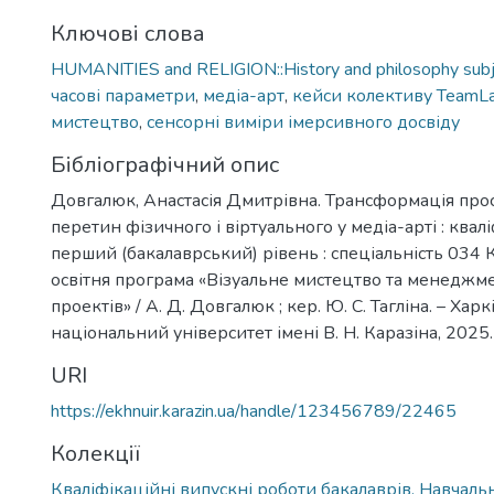
Ключові слова
HUMANITIES and RELIGION::History and philosophy sub
часові параметри
,
медіа-арт
,
кейси колективу TeamL
мистецтво
,
сенсорні виміри імерсивного досвіду
Бібліографічний опис
Довгалюк, Анастасія Дмитрівна. Трансформація прос
перетин фізичного і віртуального у медіа-арті : квал
перший (бакалаврський) рівень : спеціальність 034 К
освітня програма «Візуальне мистецтво та менеджм
проектів» / А. Д. Довгалюк ; кер. Ю. С. Тагліна. – Харк
національний університет імені В. Н. Каразіна, 2025. 
URI
https://ekhnuir.karazin.ua/handle/123456789/22465
Колекції
Кваліфікаційні випускні роботи бакалаврів. Навчал