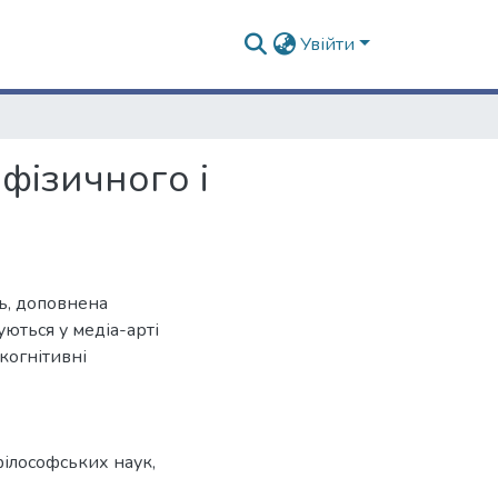
Увійти
фізичного і
ть, доповнена
уються у медіа-арті
когнітивні
філософських наук,