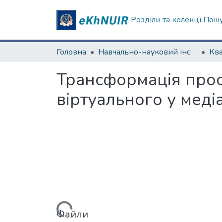
Розділи та колекції
Пошу
Головна
Навчально-науковий інститут філософії, культурології, політології
Трансформація прос
віртуального у медіа
Вантажиться...
Файли