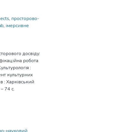
jects
,
просторово-
ab
,
імерсивне
торового досвіду:
іфікаційна робота
ультурологія :
ент культурних
ів : Харківський
– 74 с.
ьно-науковий