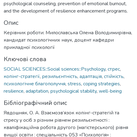
psychological counseling, prevention of emotional burnout,
and the development of resilience enhancement programs.
Опис
Керівник роботи: Милославська Олена Володимирівна,
кандидат психологічних наук, доцент кафедри
прикладної психології
Ключові слова
SOCIAL SCIENCES::Social sciences::Psychology
,
стрес
,
копінг-стратегії
,
резильєнтність
,
адаптація
,
стійкість
,
психологічне благополуччя
,
stress
,
coping strategies
,
resilience
,
adaptation
,
psychological stability
,
well-being
Бібліографічний опис
Явдошняк, О. А. Взаємозв’язок копінг-стратегій та
стресу у осіб з різним рівнем резильєнтності :
кваліфікаційна робота другого (магістерського) рівня
вищої освіти : спеціальність 053 «Психологія» :