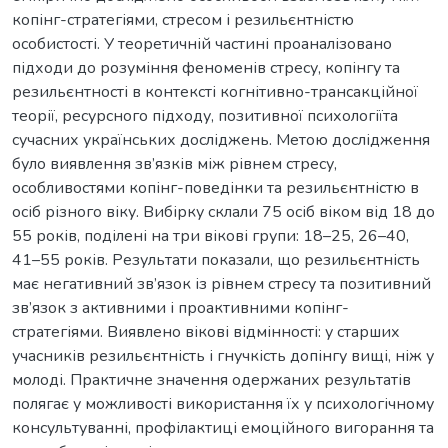
копінг-стратегіями, стресом і резильєнтністю
особистості. У теоретичній частині проаналізовано
підходи до розуміння феноменів стресу, копінгу та
резильєнтності в контексті когнітивно-трансакційної
теорії, ресурсного підходу, позитивної психологіїта
сучасних українських досліджень. Метою дослідження
було виявлення зв’язків між рівнем стресу,
особливостями копінг-поведінки та резильєнтністю в
осіб різного віку. Вибірку склали 75 осіб віком від 18 до
55 років, поділені на три вікові групи: 18–25, 26–40,
41–55 років. Результати показали, що резильєнтність
має негативний зв’язок із рівнем стресу та позитивний
зв’язок з активними і проактивними копінг-
стратегіями. Виявлено вікові відмінності: у старших
учасників резильєнтність і гнучкість допінгу вищі, ніж у
молоді. Практичне значення одержаних результатів
полягає у можливості використання їх у психологічному
консультуванні, профілактиці емоційного вигорання та