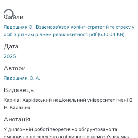
житься...
Файли
Явдошняк О._Взаємозв’язок копінг-стратегій та стресу у
осіб з різним рівнем резильєнтності.pdf
(630,04 KB)
Дата
2025
Автори
Явдошняк, О. А.
Видавець
Харків : Харківський національний університет імені В.
Н. Каразіна
Анотація
У дипломній роботі теоретично обґрунтовано та
емпірично досліджено особливості взаємозв’язку між