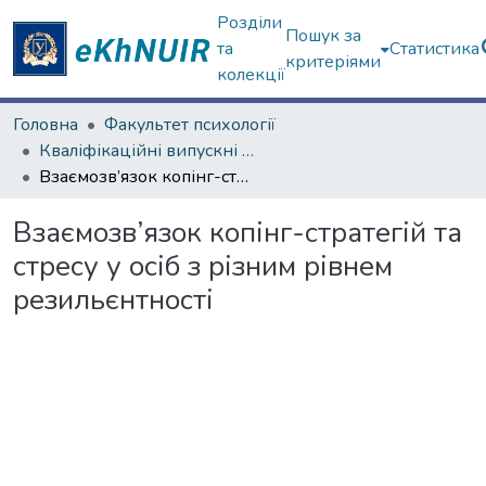
Розділи
Пошук за
та
Статистика
критеріями
колекції
Головна
Факультет психології
Кваліфікаційні випускні роботи магістрів. Факультет психології
Взаємозв’язок копінг-стратегій та стресу у осіб з різним рівнем резильєнтності
Взаємозв’язок копінг-стратегій та
стресу у осіб з різним рівнем
резильєнтності