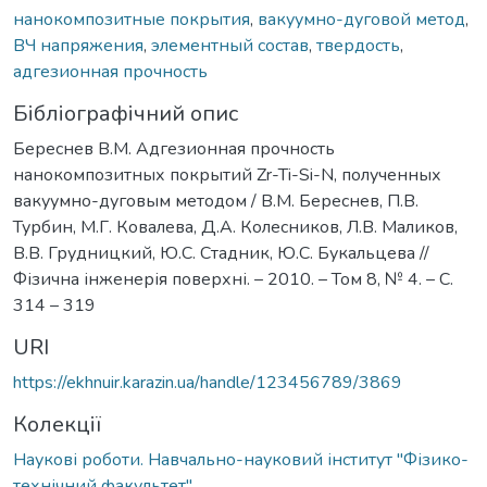
нанокомпозитные покрытия
,
вакуумно-дуговой метод
,
ВЧ напряжения
,
элементный состав
,
твердость
,
адгезионная прочность
Бібліографічний опис
Береснев В.М. Адгезионная прочность
нанокомпозитных покрытий Zr-Ti-Si-N, полученных
вакуумно-дуговым методом / В.М. Береснев, П.В.
Турбин, М.Г. Ковалева, Д.А. Колесников, Л.В. Маликов,
В.В. Грудницкий, Ю.С. Стадник, Ю.С. Букальцева //
Фізична інженерія поверхні. – 2010. – Том 8, № 4. – С.
314 – 319
URI
https://ekhnuir.karazin.ua/handle/123456789/3869
Колекції
Наукові роботи. Навчально-науковий інститут "Фізико-
технічний факультет"