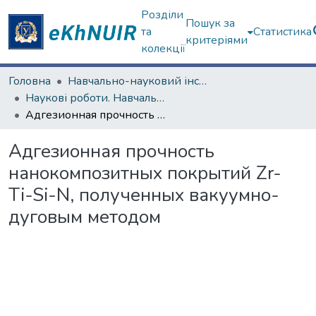
Розділи
Пошук за
та
Статистика
критеріями
колекції
Головна
Навчально-науковий інститут "Фізико-технічний факультет"
Наукові роботи. Навчально-науковий інститут "Фізико-технічний факультет"
Адгезионная прочность нанокомпозитных покрытий Zr-Ti-Si-N, полученных вакуумно-дуговым методом
Адгезионная прочность
нанокомпозитных покрытий Zr-
Ti-Si-N, полученных вакуумно-
дуговым методом