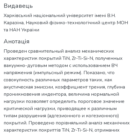
Видавець
Харківський національний університет імені В.Н.
Каразіна, Науковий фізико-технологічний центр МОН
та НАН України
Анотація
Проведен сравнительный анализ механических
характеристик покрытий TiN, Zr-Ti-Si-N, полученных
вакуумно-дуговым методом с использованием ВЧ
напряжения (импульсный режим). Показано, что
совокупность различных параметров таких, как
акустическая эмиссии, коэффициент трения, глубина
проникновения индентора, величина нормальной
нагрузки позволяет определить пороговое значение
критической нагрузки, приводящее к различным
типам разрушения (адгезионного и когезионного)
покрытий. Проведено порівняльний аналіз механічних
характеристик покриттів TiN, Zr-Ti-Si-N, отриманих