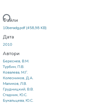
ься...
Файли
10beradg.pdf
(458,98 KB)
Дата
2010
Автори
Береснев, В.М.
Турбин, П.В.
Ковалева, М.Г.
Колесников, Д.А.
Маликов, Л.В.
Грудницкий, В.В.
Стадник, Ю.С.
Букальцева, Ю.С.