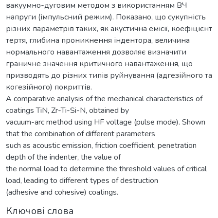
вакуумно-дуговим методом з використанням ВЧ
напруги (імпульсний режим). Показано, що сукупність
різних параметрів таких, як акустична емісії, коефіцієнт
тертя, глибина проникнення індентора, величина
нормального навантаження дозволяє визначити
граничне значення критичного навантаження, що
призводять до різних типів руйнування (адгезійного та
когезійного) покриттів.
A comparative analysis of the mechanical characteristics of
coatings TiN, Zr-Ti-Si-N, obtained by
vacuum-arc method using HF voltage (pulse mode). Shown
that the combination of different parameters
such as acoustic emission, friction coefficient, penetration
depth of the indenter, the value of
the normal load to determine the threshold values of critical
load, leading to different types of destruction
(adhesive and cohesive) coatings.
Ключові слова