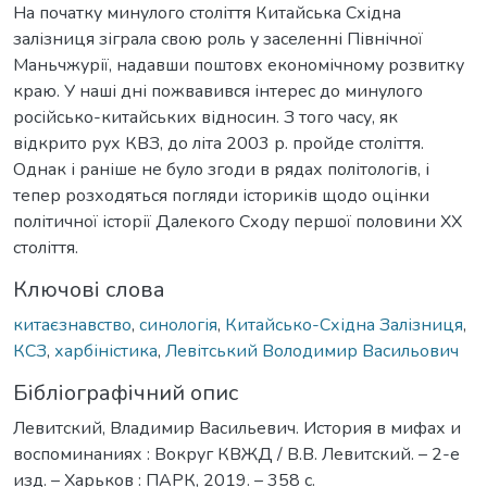
На початку минулого століття Китайська Східна
залізниця зіграла свою роль у заселенні Північної
Маньчжурії, надавши поштовх економічному розвитку
краю. У наші дні пожвавився інтерес до минулого
російсько-китайських відносин. З того часу, як
відкрито рух КВЗ, до літа 2003 р. пройде століття.
Однак і раніше не було згоди в рядах політологів, і
тепер розходяться погляди істориків щодо оцінки
політичної історії Далекого Сходу першої половини XX
століття.
Ключові слова
китаєзнавство
,
синологія
,
Китайсько-Східна Залізниця
,
КСЗ
,
харбіністика
,
Левітський Володимир Васильович
Бібліографічний опис
Левитский, Владимир Васильевич. История в мифах и
воспоминаниях : Вокруг КВЖД / В.В. Левитский. – 2-е
изд. – Харьков : ПАРК, 2019. – 358 с.