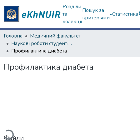
Розділи
Пошук за
та
Статистика
критеріями
колекції
Головна
Медичний факультет
Наукові роботи студентів та аспірантів. Медичний факультет
Профилактика диабета
Профилактика диабета
иться...
Файли