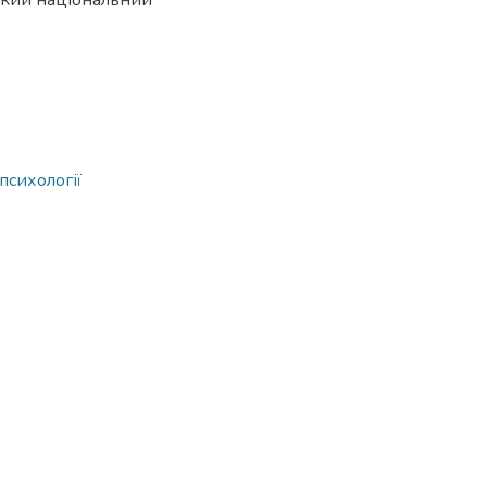
ський національний
психології