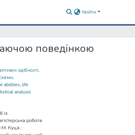
Увійти
ігаючою поведінкою
аптивні здібності
,
 схеми
,
e abilities
,
life
tistical analysis
б із
агістерська робота
.М. Куца ;