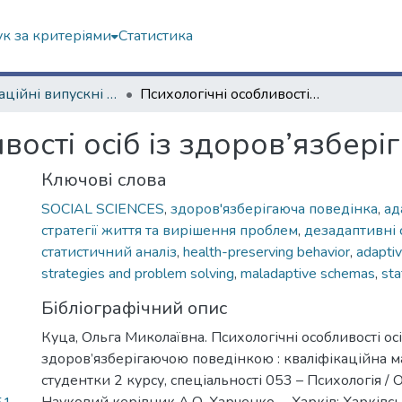
к за критеріями
Статистика
Кваліфікаційні випускні роботи магістрів. Факультет психології
Психологічні особливості осіб із здоров’язберігаючою поведінкою
вості осіб із здоров’язбер
Ключові слова
SOCIAL SCIENCES
,
здоров'язберігаюча поведінка
,
ад
стратегії життя та вирішення проблем
,
дезадаптивні
статистичний аналіз
,
health-preserving behavior
,
adaptiv
strategies and problem solving
,
maladaptive schemas
,
sta
Бібліографічний опис
Куца, Ольга Миколаївна. Психологічні особливості осі
здоров’язберігаючою поведінкою : кваліфікаційна м
студентки 2 курсу, спеціальності 053 – Психологія / О