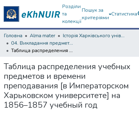
Розділи
Пошук за
та
Статистика
критеріями
колекції
Головна
Alma mater
Історія Харківського університету
04. Викладання предметів у Імператорському Харківському університеті
Таблица распределения учебных предметов и времени преподавания [в Императорском Харьковском университете] на 1856–1857 учебный год
Таблица распределения учебных
предметов и времени
преподавания [в Императорском
Харьковском университете] на
1856–1857 учебный год