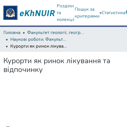
Розділи
Пошук за
та
Статистика
критеріями
колекції
Головна
Факультет геології, географіії, рекреації і туризму
Наукові роботи. Факультет геології, географіії, рекреації і туризму
Курорти як ринок лікування та відпочинку
Курорти як ринок лікування та
відпочинку