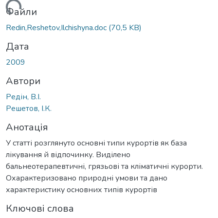
ажиться...
Файли
Redin,Reshetov,Ilchishyna.doc
(70,5 KB)
Дата
2009
Автори
Редін, В.І.
Решетов, І.К.
Анотація
У статті розглянуто основні типи курортів як база
лікування й відпочинку. Виділено
бальнеотерапевтичні, грязьові та кліматичні курорти.
Охарактеризовано природні умови та дано
характеристику основних типів курортів
Ключові слова