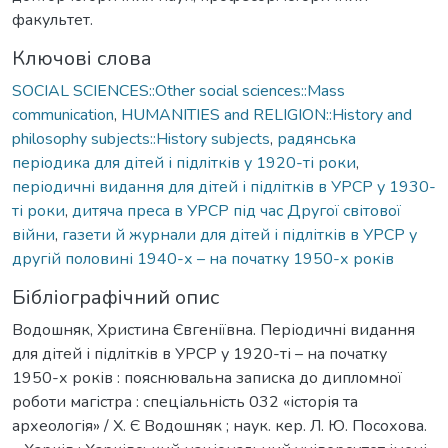
факультет.
Ключові слова
SOCIAL SCIENCES::Other social sciences::Mass
communication
,
HUMANITIES and RELIGION::History and
philosophy subjects::History subjects
,
радянська
періодика для дітей і підлітків у 1920-ті роки
,
періодичні видання для дітей і підлітків в УРСР у 1930-
ті роки
,
дитяча преса в УРСР під час Другої світової
війни
,
газети й журнали для дітей і підлітків в УРСР у
другій половині 1940-х – на початку 1950-х років
Бібліографічний опис
Водошняк, Христина Євгеніївна. Періодичні видання
для дітей і підлітків в УРСР у 1920-ті – на початку
1950-х років : пояснювальна записка до дипломної
роботи магістра : спеціальність 032 «історія та
археологія» / Х. Є Водошняк ; наук. кер. Л. Ю. Посохова.